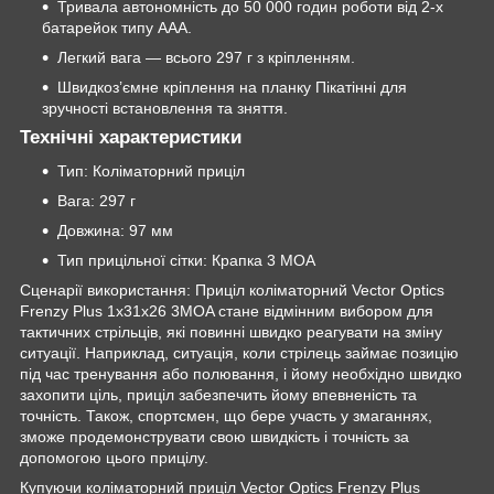
Тривала автономність до 50 000 годин роботи від 2-х
батарейок типу ААА.
Легкий вага — всього 297 г з кріпленням.
Швидкоз’ємне кріплення на планку Пікатінні для
зручності встановлення та зняття.
Технічні характеристики
Тип: Коліматорний приціл
Вага: 297 г
Довжина: 97 мм
Тип прицільної сітки: Крапка 3 MOA
Сценарії використання: Приціл коліматорний Vector Optics
Frenzy Plus 1x31x26 3MOA стане відмінним вибором для
тактичних стрільців, які повинні швидко реагувати на зміну
ситуації. Наприклад, ситуація, коли стрілець займає позицію
під час тренування або полювання, і йому необхідно швидко
захопити ціль, приціл забезпечить йому впевненість та
точність. Також, спортсмен, що бере участь у змаганнях,
зможе продемонструвати свою швидкість і точність за
допомогою цього прицілу.
Купуючи коліматорний приціл Vector Optics Frenzy Plus