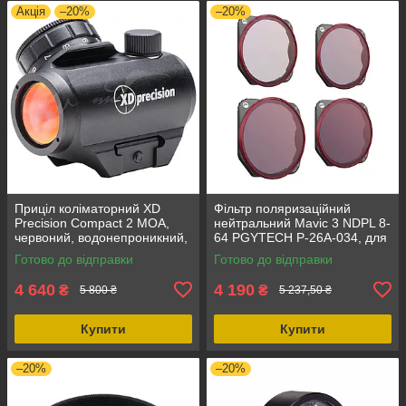
Акція
–20%
–20%
Приціл коліматорний XD
Фільтр поляризаційний
Precision Compact 2 MOA,
нейтральний Mavic 3 NDPL 8-
червоний, водонепроникний,
64 PGYTECH P-26A-034, для
для полювання та стрільби
DJI Mavic 3, алюміній,
Готово до відправки
Готово до відправки
оптичне скло
4 640
4 190
₴
₴
5 800 ₴
5 237,50 ₴
Купити
Купити
–20%
–20%