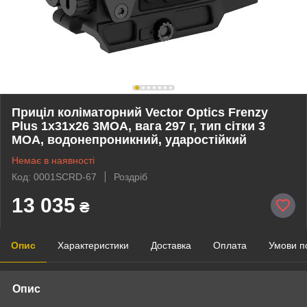
Приціл коліматорний Vector Optics Frenzy
Plus 1x31x26 3MOA, вага 297 г, тип сітки 3
MOA, водонепроникний, ударостійкий
Немає в наявності
Код: 0001SCRD-67
Роздріб
13 035
₴
Опис
Характеристики
Доставка
Оплата
Умови п
Опис