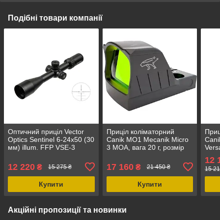
Подібні товари компанії
Оптичний приціл Vector
Приціл коліматорний
Приц
Optics Sentinel 6-24x50 (30
Canik MO1 Mecanik Micro
Cani
мм) illum. FFP VSE-3
3 MOA, вага 20 г, розмір
Vers
MOA, підсвітка червоного
40,8x25x23,5 мм, червона
розм
12 
кольору
точка 3 MOA
для 
12 220
17 160
₴
₴
15 275 ₴
21 450 ₴
15 21
яскр
Купити
Купити
Акційні пропозиції та новинки