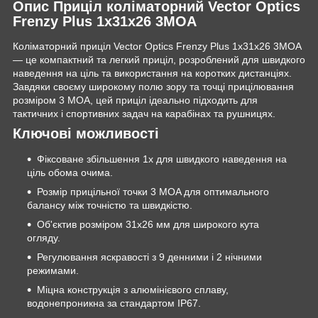
Опис Приціл коліматорний Vector Optics
Frenzy Plus 1x31x26 3MOA
Коліматорний приціл Vector Optics Frenzy Plus 1x31x26 3MOA
— це компактний та легкий приціл, розроблений для швидкого
наведення на ціль та використання на коротких дистанціях.
Завдяки своєму широкому полю зору та точці прицілювання
розміром 3 MOA, цей приціл ідеально підходить для
тактичних і спортивних задач на карабінах та рушницях.
Ключові можливості
Фіксоване збільшення 1x для швидкого наведення на
ціль обома очима.
Розмір прицільної точки 3 MOA для оптимального
балансу між точністю та швидкістю.
Об'єктив розміром 31x26 мм для широкого кута
огляду.
Регулювання яскравості з 9 денними і 2 нічними
режимами.
Міцна конструкція з алюмінієвого сплаву,
водонепроникна за стандартом IP67.