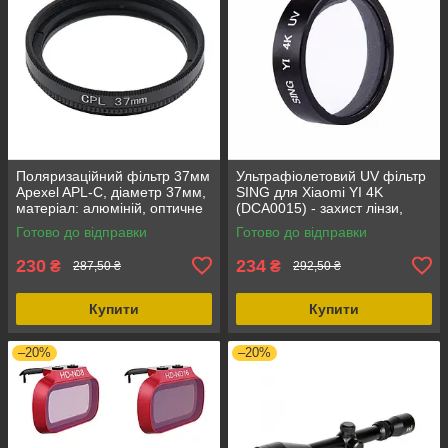
Поляризаційний фільтр 37мм
Ультрафіолетовий UV фільтр
Apexel APL-C, діаметр 37мм,
SING для Xiaomi YI 4K
матеріал: алюміній, оптичне
(DCA0015) - захист лінзи,
скло, тип світлофільтру -
оптичне скло, сумісність з
Готово до відправки
Готово до відправки
поляризаційний
Xiaomi YI 4K Plus
230
234
₴
₴
287,50 ₴
292,50 ₴
Купити
Купити
–20%
–20%