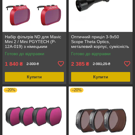
Набір фільтрів ND для Mavic
Оптичний приціл 3-9x50
Mini 2 / Mini PGYTECH (P-
Scope Theta Optics,
12A-019) з німецьким
металевий корпус, сумісність
оптичним склом Schott, 4
RIS 22 мм, діаметр об'єктиву
Готово до відправки
Готово до відправки
фільтри ND
50 мм
1 840
2 385
₴
₴
2 300 ₴
2 981,25 ₴
Купити
Купити
–20%
–20%