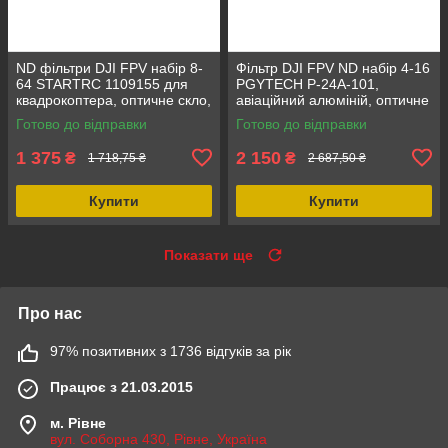
ND фільтри DJI FPV набір 8-
Фільтр DJI FPV ND набір 4-16
64 STARTRC 1109155 для
PGYTECH P-24A-101,
квадрокоптера, оптичне скло,
авіаційний алюміній, оптичне
пластиковий кейс,
скло, легкий та
Готово до відправки
Готово до відправки
швидкознімний дизайн
швидкознімний дизайн
1 375
2 150
₴
₴
1 718,75 ₴
2 687,50 ₴
Купити
Купити
Показати ще
Про нас
97% позитивних з 1736 відгуків за рік
Працює з 21.03.2015
м. Рівне
вул. Соборна 430, Рівне, Україна