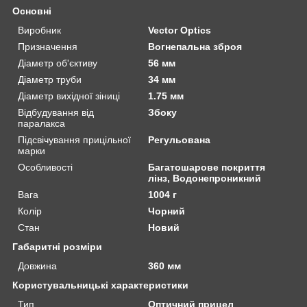
Основні
Виробник
Vector Optics
Призначення
Вогнепальна зброя
Діаметр об'єктиву
56 мм
Діаметр труби
34 мм
Діаметр вихідної зіниці
1.75 мм
Відбудування від
Збоку
паралакса
Підсвічування прицільної
Регульована
марки
Особливості
Багатошарове покриття
лінз, Водонепроникний
Вага
1004 г
Колір
Чорний
Стан
Новий
Габаритні розміри
Довжина
360 мм
Користувальницькі характеристики
Тип
Оптичний прицел