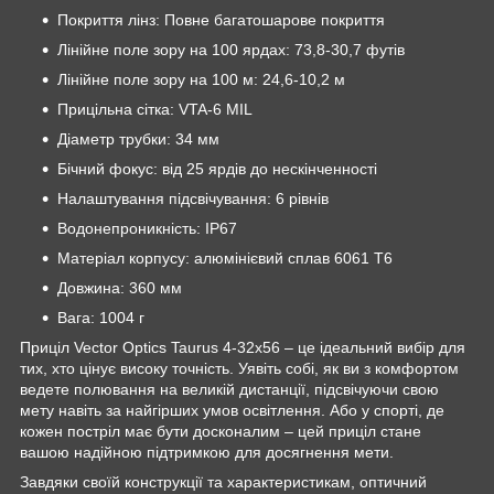
Покриття лінз: Повне багатошарове покриття
Лінійне поле зору на 100 ярдах: 73,8-30,7 футів
Лінійне поле зору на 100 м: 24,6-10,2 м
Прицільна сітка: VTA-6 MIL
Діаметр трубки: 34 мм
Бічний фокус: від 25 ярдів до нескінченності
Налаштування підсвічування: 6 рівнів
Водонепроникність: IP67
Матеріал корпусу: алюмінієвий сплав 6061 T6
Довжина: 360 мм
Вага: 1004 г
Приціл Vector Optics Taurus 4-32x56 – це ідеальний вибір для
тих, хто цінує високу точність. Уявіть собі, як ви з комфортом
ведете полювання на великій дистанції, підсвічуючи свою
мету навіть за найгірших умов освітлення. Або у спорті, де
кожен постріл має бути досконалим – цей приціл стане
вашою надійною підтримкою для досягнення мети.
Завдяки своїй конструкції та характеристикам, оптичний