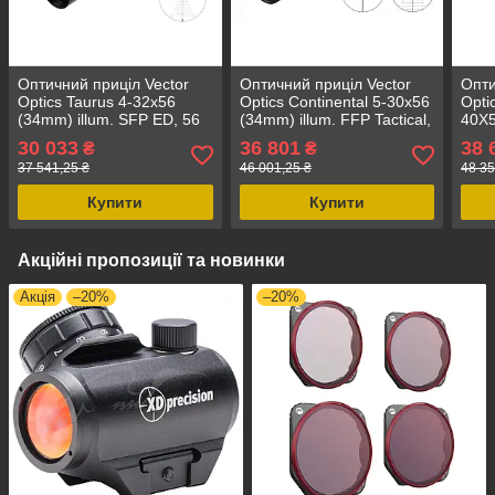
Оптичний приціл Vector
Оптичний приціл Vector
Опти
Optics Taurus 4-32x56
Optics Continental 5-30x56
Opti
(34mm) illum. SFP ED, 56
(34mm) illum. FFP Tactical,
40X5
мм, 1004 г,
6 режимів підсвітки, перша
illu
30 033
36 801
38 
₴
₴
водонепроникний
фокальна плоскість
г, д
37 541,25 ₴
46 001,25 ₴
48 35
Купити
Купити
Акційні пропозиції та новинки
Акція
–20%
–20%