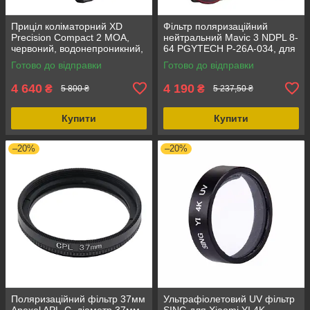
Приціл коліматорний XD
Фільтр поляризаційний
Precision Compact 2 MOA,
нейтральний Mavic 3 NDPL 8-
червоний, водонепроникний,
64 PGYTECH P-26A-034, для
для полювання та стрільби
DJI Mavic 3, алюміній,
Готово до відправки
Готово до відправки
оптичне скло
4 640
4 190
₴
₴
5 800 ₴
5 237,50 ₴
Купити
Купити
–20%
–20%
Поляризаційний фільтр 37мм
Ультрафіолетовий UV фільтр
Apexel APL-C, діаметр 37мм,
SING для Xiaomi YI 4K