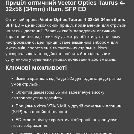
Приціл оптичний Vector Optics Taurus 4-
32x56 (34mm) illum. SFP ED
Оптичний приціл
Vector Optics Taurus 4-32x56 34mm illum.
SFP ED
– це високоякісний приціл, призначений для стрільби
на великі дистанції. Завдяки своїм передовим оптичним
характеристикам, великому діаметру об'єктиву та точному
настроюванню, цей приціл стане відмінним вибором для
мисливців, спортсменів та тактичних стрільців. Його
універсальність та надійність роблять його ідеальним
супутником у будь-яких умовах полювання або змагань.
Ключові можливості
Змінна кратність від 4x до 32x для адаптації до різних
умов стрільби.
Об'єктив діаметром 56 мм забезпечує високу
світлопропускну здатність.
Прицільна сітка VTA-6 MIL у другій фокальній площині
(SFP) для постійної точності.
ED-скло мінімізує хроматичні аберації, покращуючи
якість зображення.
Підсвічування сітки з регульованою яскравістю для