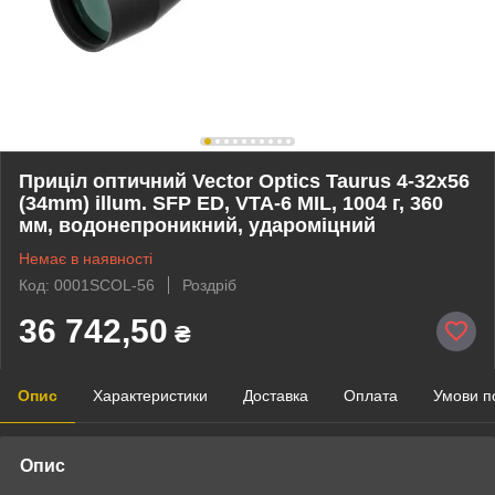
Приціл оптичний Vector Optics Taurus 4-32x56
(34mm) illum. SFP ED, VTA-6 MIL, 1004 г, 360
мм, водонепроникний, удароміцний
Немає в наявності
Код: 0001SCOL-56
Роздріб
36 742,50
₴
Опис
Характеристики
Доставка
Оплата
Умови п
Опис