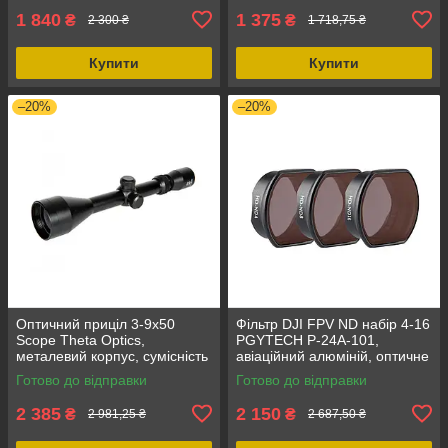
1 840
1 375
₴
₴
2 300 ₴
1 718,75 ₴
Купити
Купити
–20%
–20%
Оптичний приціл 3-9x50
Фільтр DJI FPV ND набір 4-16
Scope Theta Optics,
PGYTECH P-24A-101,
металевий корпус, сумісність
авіаційний алюміній, оптичне
RIS 22 мм, діаметр об'єктиву
скло, легкий та
Готово до відправки
Готово до відправки
50 мм
швидкознімний дизайн
2 385
2 150
₴
₴
2 981,25 ₴
2 687,50 ₴