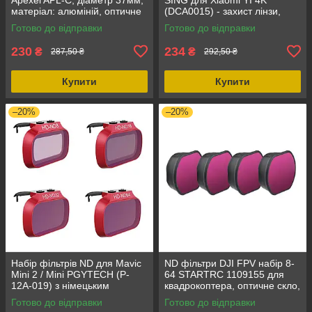
матеріал: алюміній, оптичне
(DCA0015) - захист лінзи,
скло, тип світлофільтру -
оптичне скло, сумісність з
Готово до відправки
Готово до відправки
поляризаційний
Xiaomi YI 4K Plus
230
234
₴
₴
287,50 ₴
292,50 ₴
Купити
Купити
–20%
–20%
Набір фільтрів ND для Mavic
ND фільтри DJI FPV набір 8-
Mini 2 / Mini PGYTECH (P-
64 STARTRC 1109155 для
12A-019) з німецьким
квадрокоптера, оптичне скло,
оптичним склом Schott, 4
пластиковий кейс,
Готово до відправки
Готово до відправки
фільтри ND
швидкознімний дизайн