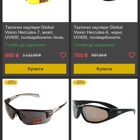
Тактичні окуляри Global
Тактичні окуляри Global
Vision Hercules-7, жовті,
Vision Hercules-6, чорні,
UV400, полікарбонатні лінзи,
UV400, полікарбонатні
для спорту та туризму
захисні лінзи, для спорту та
Готово до відправки
Готово до відправки
повсякденного використання
890
750
₴
₴
1 112,50 ₴
937,50 ₴
Купити
Купити
–20%
–20%