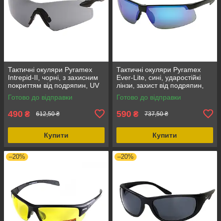
Тактичні окуляри Pyramex
Тактичні окуляри Pyramex
Intrepid-II, чорні, з захисним
Ever-Lite, сині, ударостійкі
покриттям від подряпин, UV
лінзи, захист від подряпин,
захистом, легка вага 30 г
полікарбонатні лінзи
Готово до відправки
Готово до відправки
490
590
₴
₴
612,50 ₴
737,50 ₴
Купити
Купити
–20%
–20%