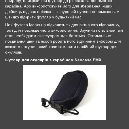
природу, прикріпивши футляр до рюкзака за допомогою
карабіна. Або використовуйте його для зберігання інших
дрібниць під час поїздок — шнуровий пуллер допоможе вам
швидко відкрити футляр у будь-який час.
Цей футляр ідеально підходить як для активного відпочинку,
так і для повсякденного використання. Зручний і стильний, він
став необхідним аксесуаром для багатьох. Оптимальне
поєднання ціни та якості робить його відмінним вибором для
кожного покупця, який хоче замовити надійний футляр для
окулярів.
Футляр для окулярів з карабіном Neocase PMX