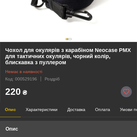
Чохол для окулярів з карабіном Neocase PMX
для тактичних окулярів, чорний колір,
блискавка з пуллером
Немає в наявності
Код: 000529196
Роздріб
220
₴
Опис
Характеристики
Доставка
Оплата
Умови п
Опис