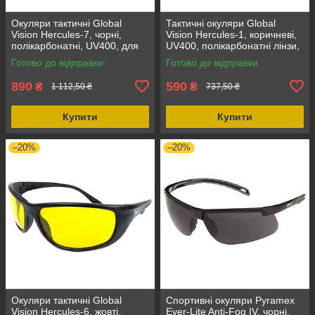
Окуляри тактичні Global
Тактичні окуляри Global
Vision Hercules-7, чорні,
Vision Hercules-1, коричневі,
полікарбонатні, UV400, для
UV400, полікарбонатні лінзи,
полювання та спорту, з
гнучка нейлонова оправа
Готово до відправки
Готово до відправки
прогумованими дужками
890
590
₴
₴
1 112,50 ₴
737,50 ₴
Купити
Купити
–20%
–20%
Окуляри тактичні Global
Спортивні окуляри Pyramex
Vision Hercules-6, жовті,
Ever-Lite Anti-Fog IV, чорні,