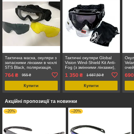
Тактична маска, окуляри з
Тактичні окуляри Global
Окул
запасними лінзами в чохлі
Vision Wind-Shield Kit Anti-
Vela
STS Black, поляризація,
Fog (з змінними лінзами),
оче
нейлонова ремінна
UV400, колір лінз: сірий-
764
1 350
690
₴
₴
955 ₴
1 687,50 ₴
система
чорний, прозорий, маска
Купити
Купити
Акційні пропозиції та новинки
–20%
–20%