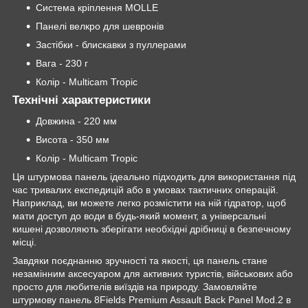
Система кріплення MOLLE
Панелі велкро для шевронів
Застібки - блискавки з пуллерами
Вага - 230 г
Колір - Multicam Tropic
Технічні характеристики
Довжина - 220 мм
Висота - 350 мм
Колір - Multicam Tropic
Ця штурмова панель ідеально підходить для використання під
час тривалих експедицій або в умовах тактичних операцій.
Наприклад, ви можете легко розмістити на ній гідратор, щоб
мати доступ до води в будь-який момент, а універсальні
кишені дозволяють зберігати необхідні дрібниці в безпечному
місці.
Завдяки поєднанню зручності та якості, ця панель стане
незамінним аксесуаром для активних туристів, військових або
просто для любителів виїздів на природу. Замовляйте
штурмову панель 8Fields Premium Assault Back Panel Mod.2 в