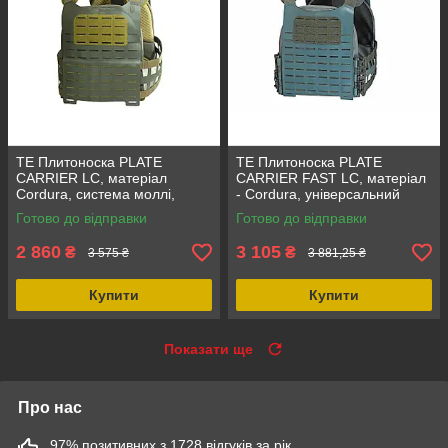
TE Плитоноска PLATE
TE Плитоноска PLATE
CARRIER LC, матеріал
CARRIER FAST LC, матеріал
Cordura, система моллі,
- Cordura, універсальний
висока міцність,
розмір, система моллі
Готово до відправки
Готово до відправки
універсальний розмір
2 860
3 105
₴
₴
3 575 ₴
3 881,25 ₴
Купити
Купити
Показати ще
Про нас
97% позитивних з 1728 відгуків за рік