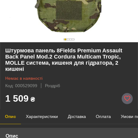
Штурмова панель 8Fields Premium Assault
Back Panel Mod.2 Cordura Multicam Tropic,
MOLLE система, кишеня для гідратора, 2
кишені
Немає в наявності
Код: 000529099
Роздріб
1 509
₴
Опис
Характеристики
Доставка
Оплата
Умови п
Опис