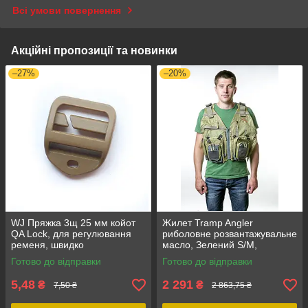
Всі умови повернення
Акційні пропозиції та новинки
–27%
–20%
WJ Пряжка 3щ 25 мм койот
Жилет Tramp Angler
QA Lock, для регулювання
риболовне розвантажувальне
ременя, швидко
масло, Зелений S/M,
встановлюється, матеріал
утеплений, з капюшоном, 17
Готово до відправки
Готово до відправки
ацетал
кишень
5,48
2 291
₴
₴
7,50 ₴
2 863,75 ₴