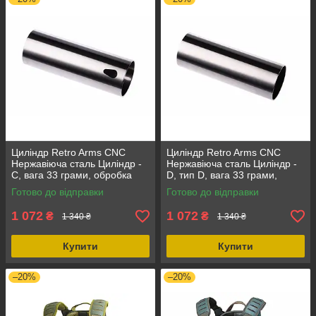
Циліндр Retro Arms CNC
Циліндр Retro Arms CNC
Нержавіюча сталь Циліндр -
Нержавіюча сталь Циліндр -
C, вага 33 грами, обробка
D, тип D, вага 33 грами,
CNC, термохімічна обробка
внутрішня довжина 370-650
Готово до відправки
Готово до відправки
мм
1 072
1 072
₴
₴
1 340 ₴
1 340 ₴
Купити
Купити
–20%
–20%