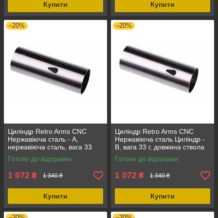
Купити
Купити
–20%
–20%
Циліндр Retro Arms CNC
Циліндр Retro Arms CNC
Нержавіюча сталь - A,
Нержавіюча сталь Циліндр -
нержавіюча сталь, вага 33
B, вага 33 г, довжина ствола
грами, внутрішня довжина
240-289 мм, твердість
Готово до відправки
Готово до відправки
130-239 мм
630HBA
1 072
1 072
₴
₴
1 340 ₴
1 340 ₴
Купити
Купити
–20%
–20%