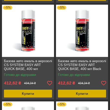
–5%
–5%
Базова авто емаль в аерозолі
Базова авто емаль в аерозолі
CS SYSTEM EASY ART
CS SYSTEM EASY ART
QUICK BASE, 400 мл
QUICK BASE, 400 мл Black
Аквамарин, аерозольна
Magic Pearl, чорний,
Готово до відправки
Готово до відправки
фарба для авто LADA 460
аерозольна фарба
Volkswagen LC9Z
412,62
412,62
₴
₴
434,34 ₴
434,34 ₴
Купити
Купити
–5%
–5%