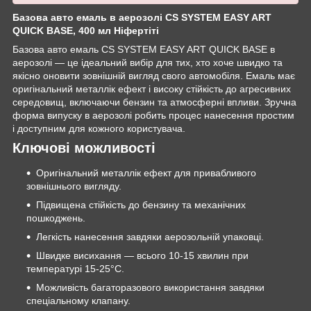
Базова авто емаль в аерозолі CS SYSTEM EASY ART
QUICK BASE, 400 мл Ніфертіті
Базова авто емаль CS SYSTEM EASY ART QUICK BASE в
аерозолі — це ідеальний вибір для тих, хто хоче швидко та
якісно оновити зовнішній вигляд свого автомобіля. Емаль має
оригінальний металлік ефект і високу стійкість до агресивних
середовищ, включаючи бензин та атмосферні впливи. Зручна
форма випуску в аерозолі робить процес нанесення простим
і доступним для кожного користувача.
Ключові можливості
Оригінальний металлік ефект для привабливого
зовнішнього вигляду.
Підвищена стійкість до бензину та механічних
пошкоджень.
Легкість нанесення завдяки аерозольній упаковці.
Швидке висихання — всього 10-15 хвилин при
температурі 15-25°C.
Можливість багаторазового використання завдяки
спеціальному клапану.