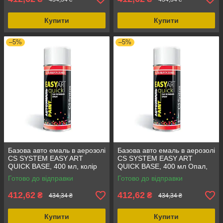
Купити
Купити
–5%
–5%
Базова авто емаль в аерозолі
Базова авто емаль в аерозолі
CS SYSTEM EASY ART
CS SYSTEM EASY ART
QUICK BASE, 400 мл, колір
QUICK BASE, 400 мл Опал,
Сочі, стійкість до бензину та
стійкість до агресивних
Готово до відправки
Готово до відправки
ДТ LADA 360
середовищ LADA 419
412,62
412,62
₴
₴
434,34 ₴
434,34 ₴
Купити
Купити