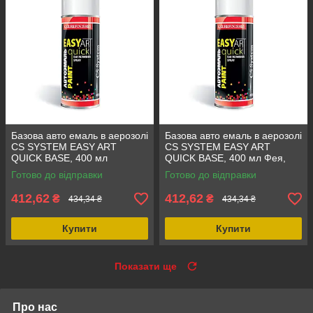
Базова авто емаль в аерозолі
Базова авто емаль в аерозолі
CS SYSTEM EASY ART
CS SYSTEM EASY ART
QUICK BASE, 400 мл
QUICK BASE, 400 мл Фея,
Casablanca White, стійка до
колір Фея, аерозольна
Готово до відправки
Готово до відправки
бензину та механічних
фарба LADA 416
пошкоджень
412,62
412,62
₴
₴
434,34 ₴
434,34 ₴
Купити
Купити
Показати ще
Про нас