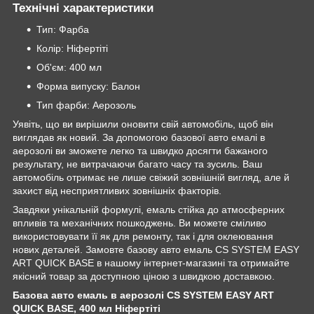
Технічні характеристики
Тип: Фарба
Колір: Ніфертіті
Об'єм: 400 мл
Форма випуску: Балон
Тип фарби: Аерозоль
Уявіть, що ви вирішили оновити свій автомобіль, щоб він
виглядав як новий. За допомогою базової авто емалі в
аерозолі ви зможете легко та швидко досягти бажаного
результату, не витрачаючи багато часу та зусиль. Ваш
автомобіль отримає не лише свіжий зовнішній вигляд, але й
захист від несприятливих зовнішніх факторів.
Завдяки унікальній формулі, емаль стійка до атмосферних
впливів та механічних пошкоджень. Ви можете сміливо
використовувати її як для ремонту, так і для оклеювання
нових деталей. Замовте базову авто емаль CS SYSTEM EASY
ART QUICK BASE в нашому інтернет-магазині та отримайте
якісний товар за доступною ціною з швидкою доставкою.
Базова авто емаль в аерозолі CS SYSTEM EASY ART
QUICK BASE, 400 мл Ніфертіті