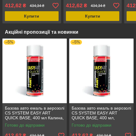
400 мл Нептун, колір
400 мл Кварц, аерозольна
400 
412,62
412,62
412
₴
₴
434,34 ₴
434,34 ₴
Нептун, аерозольна
фарба, стійкість до
мета
фарба LADA 628
бензину LADA 630
Купити
Купити
Акційні пропозиції та новинки
–5%
–5%
Базова авто емаль в аерозолі
Базова авто емаль в аерозолі
CS SYSTEM EASY ART
CS SYSTEM EASY ART
QUICK BASE, 400 мл Калина,
QUICK BASE, 400 мл,
стійкість до бензину та
високоякісна фарба для авто
Готово до відправки
Готово до відправки
механічних пошкоджень
LADA 310
LADA 104
412,62
412,62
₴
₴
434,34 ₴
434,34 ₴