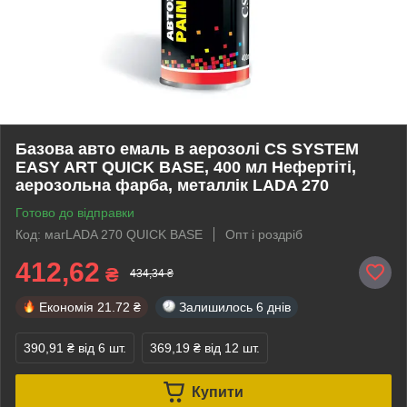
Базова авто емаль в аерозолі CS SYSTEM
EASY ART QUICK BASE, 400 мл Нефертіті,
аерозольна фарба, металлік LADA 270
Готово до відправки
Код: магLADA 270 QUICK BASE
Опт і роздріб
412,62
₴
434,34 ₴
Економія
21.72 ₴
Залишилось
6 днів
390,91 ₴
від 6 шт.
369,19 ₴
від 12 шт.
Купити