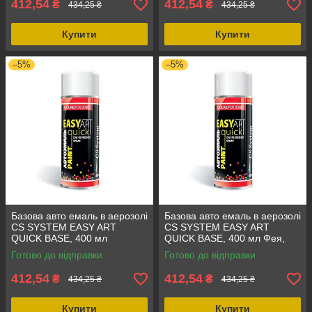
412,54
412,54
₴
₴
434,25 ₴
434,25 ₴
Купити
Купити
–5%
–5%
Базова авто емаль в аерозолі
Базова авто емаль в аерозолі
CS SYSTEM EASY ART
CS SYSTEM EASY ART
QUICK BASE, 400 мл
QUICK BASE, 400 мл Фея,
Casablanca White, стійка до
колір Фея, аерозольна
Готово до відправки
Готово до відправки
бензину та механічних
фарба LADA 416
пошкоджень
412,54
412,54
₴
₴
434,25 ₴
434,25 ₴
Купити
Купити