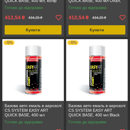
QUICK BASE, 400 мл, колір
QUICK BASE, 400 мл Опал,
Сочі, стійкість до бензину та
стійкість до агресивних
Готово до відправки
Готово до відправки
ДТ LADA 360
середовищ LADA 419
412,54
412,54
₴
₴
434,25 ₴
434,25 ₴
Купити
Купити
–5%
–5%
Базова авто емаль в аерозолі
Базова авто емаль в аерозолі
CS SYSTEM EASY ART
CS SYSTEM EASY ART
QUICK BASE, 400 мл
QUICK BASE, 400 мл Black
Аквамарин, аерозольна
Magic Pearl, чорний,
Готово до відправки
Готово до відправки
фарба для авто LADA 460
аерозольна фарба
Volkswagen LC9Z