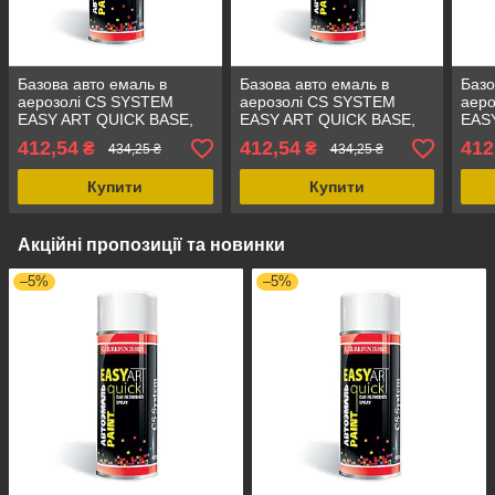
Базова авто емаль в
Базова авто емаль в
Базо
аерозолі CS SYSTEM
аерозолі CS SYSTEM
аер
EASY ART QUICK BASE,
EASY ART QUICK BASE,
EAS
400 мл Нефертіті,
400 мл, колір Приз,
400 
412,54
412,54
412
₴
₴
434,25 ₴
434,25 ₴
аерозольна фарба,
аерозольна фарба LADA
аер
металлік LADA 270
276
415
Купити
Купити
Акційні пропозиції та новинки
–5%
–5%