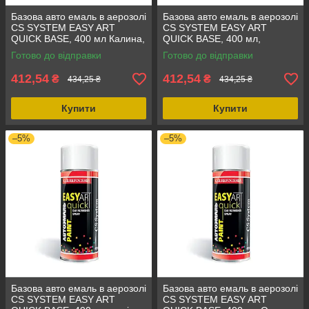
Базова авто емаль в аерозолі
Базова авто емаль в аерозолі
CS SYSTEM EASY ART
CS SYSTEM EASY ART
QUICK BASE, 400 мл Калина,
QUICK BASE, 400 мл,
стійкість до бензину та
високоякісна фарба для авто
Готово до відправки
Готово до відправки
механічних пошкоджень
LADA 310
LADA 104
412,54
412,54
₴
₴
434,25 ₴
434,25 ₴
Купити
Купити
–5%
–5%
Базова авто емаль в аерозолі
Базова авто емаль в аерозолі
CS SYSTEM EASY ART
CS SYSTEM EASY ART