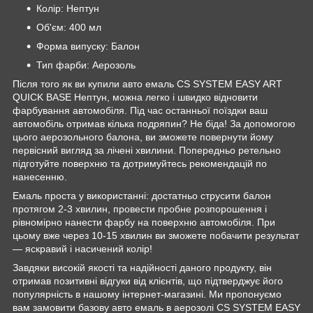
Колір: Нептун
Об'єм: 400 мл
Форма випуску: Балон
Тип фарби: Аерозоль
Після того як ви купили авто емаль CS SYSTEM EASY ART
QUICK BASE Нептун, можна легко і швидко відновити
фарбування автомобіля. Під час останньої поїздки ваш
автомобіль отримав кілька подряпин? Не біда! За допомогою
цього аерозольного балона, ви зможете повернути йому
первісний вигляд за лічені хвилини. Попередньо ретельно
підготуйте поверхню та дотримуйтесь рекомендацій по
нанесенню.
Емаль проста у використанні: достатньо струсити балон
протягом 2-3 хвилин, провести пробне розпорошення і
рівномірно нанести фарбу на поверхню автомобіля. При
цьому вже через 10-15 хвилин ви зможете побачити результат
— яскравий і насичений колір!
Завдяки високій якості та надійності даного продукту, він
отримав позитивні відгуки від клієнтів, що підтверджує його
популярність в нашому інтернет-магазині. Ми пропонуємо
вам замовити базову авто емаль в аерозолі CS SYSTEM EASY