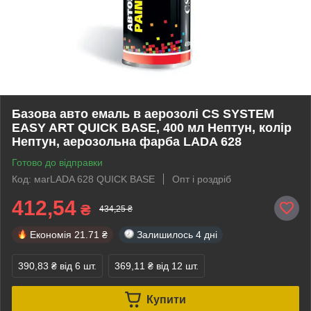
Базова авто емаль в аерозолі CS SYSTEM
EASY ART QUICK BASE, 400 мл Нептун, колір
Нептун, аерозольна фарба LADA 628
Готово до відправки
Код: магLADA 628 QUICK BASE
Опт і роздріб
412,54
₴
434,25 ₴
Економія
21.71 ₴
Залишилось
4 дні
390,83 ₴
від 6 шт.
369,11 ₴
від 12 шт.
Купити