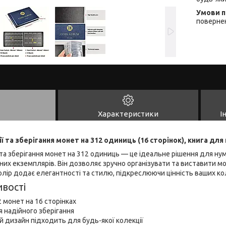
повернен
Характеристики
І
 та зберігання монет на 312 одиниць (16 сторінок), книга для
та зберігання монет на 312 одиниць — це ідеальне рішення для нуміз
йних екземплярів. Він дозволяє зручно організувати та виставити мо
лір додає елегантності та стилю, підкреслюючи цінність ваших ко
вості
2 монет на 16 сторінках
я надійного зберігання
й дизайн підходить для будь-якої колекції