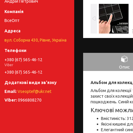
Андрій Петрович
ВсеОпт
вул. Соборна 430, Рівне, Україна
+380 (67) 565-46-12
Viber
Опис
+380 (67) 565-46-12
Альбом для колекції
Альбом для колекції 
Vseoptef@ukr.net
захист своїх колекці
0966808270
пошкоджень. Синій ко
Ключові можли
Вмістимість: 31
Якісні кишені дл
Елегантний сині