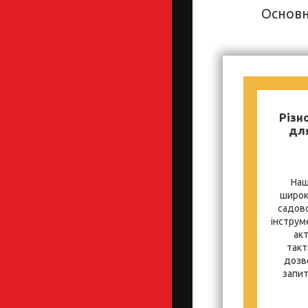
Основн
Різн
для
Наш
широк
садово
інструм
ак
такт
дозв
запит