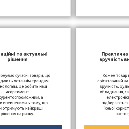
аційні та актуальні
Практична 
рішення
зручність в
онуємо сучасні товари, що
Кожен товар 
ідають останнім трендам
орієнтований на
хнологіям. Це робить наш
зручність. Буд
асортимент
обладнання, са
курентоспроможним, а
електроніка
ів впевненими в тому, що
підбираються 
и отримують найкращі
їхньої корист
рішення на ринку.
застос