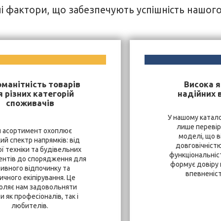
і фактори, що забезпечують успішність нашог
оманітність товарів
Висока я
 різних категорій
надійних 
споживачів
У нашому катало
лише перевір
 асортимент охоплює
моделі, що в
ий спектр напрямків: від
довговічністю
ї техніки та будівельних
функціональніст
ентів до спорядження для
формує довіру к
тивного відпочинку та
впевненість
ичного екіпірування. Це
оляє нам задовольняти
и як професіоналів, так і
любителів.