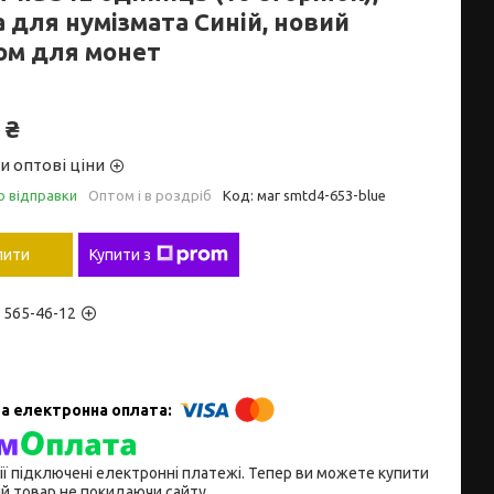
 для нумізмата Синій, новий
ом для монет
 ₴
и оптові ціни
о відправки
Оптом і в роздріб
Код:
маг smtd4-653-blue
пити
Купити з
) 565-46-12
ії підключені електронні платежі. Тепер ви можете купити
й товар не покидаючи сайту.