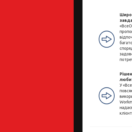
Широк
завд
«ВсеО
пропо
відпоч
багато
споря
задов
потре
Рішен
люби
У «Вс
повся
викор
Workm
надає
клієнт