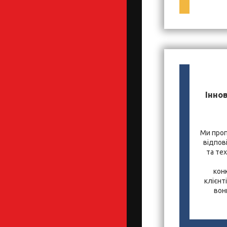
Іннов
Ми проп
відпов
та те
кон
клієнт
вон