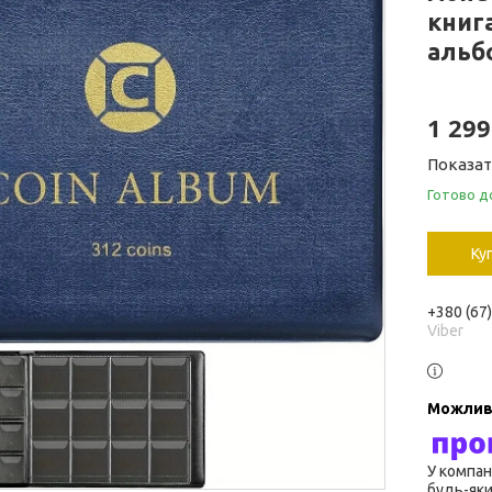
книга
альб
1 299
Показат
Готово д
Ку
+380 (67
Viber
У компан
будь-яки