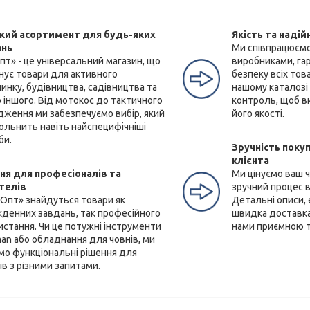
ий асортимент для будь-яких
Якість та надій
ань
Ми співпрацюємо
пт» - це універсальний магазин, що
виробниками, га
нує товари для активного
безпеку всіх тов
инку, будівництва, садівництва та
нашому каталозі
 іншого. Від мотокос до тактичного
контроль, щоб ви
дження ми забезпечуємо вибір, який
його якості.
ольнить навіть найспецифічніші
би.
Зручність покуп
клієнта
ня для професіоналів та
Ми цінуємо ваш 
телів
зручний процес в
еОпт» знайдуться товари як
Детальні описи,
кденних завдань, так професійного
швидка доставка
истання. Чи це потужні інструменти
нами приємною 
an або обладнання для човнів, ми
мо функціональні рішення для
ів з різними запитами.