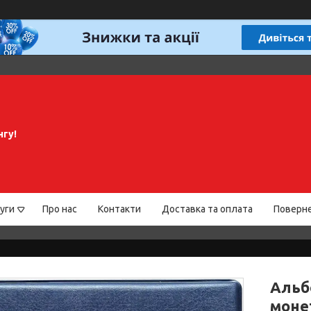
нгу!
уги
Про нас
Контакти
Доставка та оплата
Поверне
Альб
монет