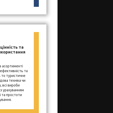
цінність та
икористання
в асортименті
 ефективність та
ь то туристичне
дова техніка чи
, всі вироби
з урахуванням
і та простоти
ування.