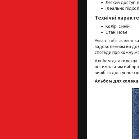
Легкий доступ 
Ідеально підход
Технічні характ
Колір: Синій
Стан: Нове
Уявіть собі, як ви п
задоволенням ви дод
спогади про кожну м
Альбом для колекції 
оптимальним вибором
виріб за доступною ц
Альбом для колекції