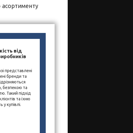
о асортименту
кість від
виробників
зі представлені
ені бренди та
ідрізняються
, безпекою та
ю. Такий підхід
лієнтів та їхню
 у купівлі.