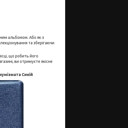
еним альбомом. Або як з
лекціонування та зберігаючи
ісці, що робить його
азині, ви отримуєте якісне
 нумізмата Синій