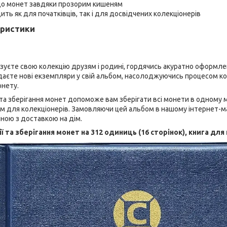
до монет завдяки прозорим кишеням
ить як для початківців, так і для досвідчених колекціонерів
еристики
оказуєте свою колекцію друзям і родині, гордячись акуратно оформл
аєте нові екземпляри у свій альбом, насолоджуючись процесом ко
онету.
та зберігання монет допоможе вам зберігати всі монети в одному м
 для колекціонерів. Замовляючи цей альбом в нашому інтернет-маг
іною з доставкою на дім.
 та зберігання монет на 312 одиниць (16 сторінок), книга для