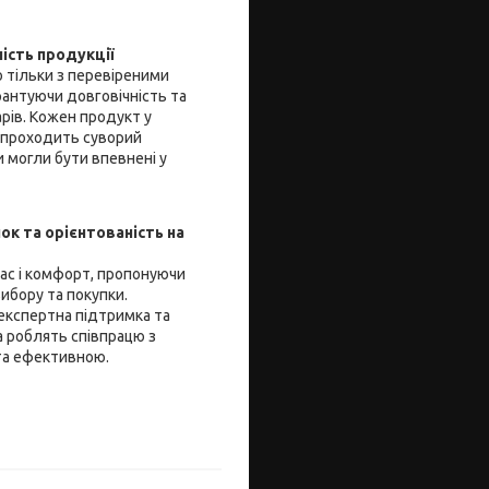
ність продукції
 тільки з перевіреними
рантуючи довговічність та
арів. Кожен продукт у
 проходить суворий
 могли бути впевнені у
ок та орієнтованість на
час і комфорт, пропонуючи
ибору та покупки.
 експертна підтримка та
 роблять співпрацю з
та ефективною.