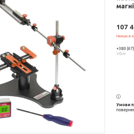
магн
107 4
Немає в н
+380 (67
Viber
повернен