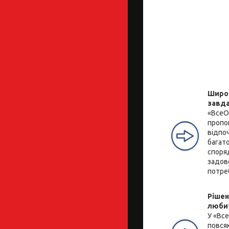
Широк
завд
«ВсеО
пропо
відпоч
багато
споря
задов
потре
Рішен
люби
У «Вс
повся