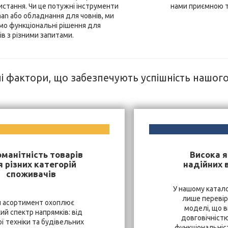
истання. Чи це потужні інструменти
нами приємною 
an або обладнання для човнів, ми
мо функціональні рішення для
ів з різними запитами.
і фактори, що забезпечують успішність нашог
оманітність товарів
Висока я
 різних категорій
надійних 
споживачів
У нашому катало
лише перевір
 асортимент охоплює
моделі, що в
ий спектр напрямків: від
довговічністю
ї техніки та будівельних
функціональніст