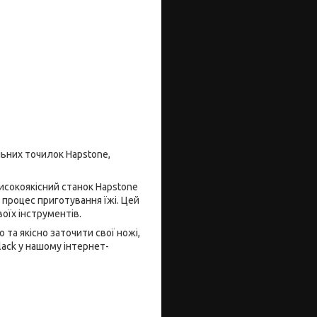
ьних точилок Hapstone,
високоякісний станок Hapstone
 процес приготування їжі. Цей
воїх інструментів.
 та якісно заточити свої ножі,
ack у нашому інтернет-