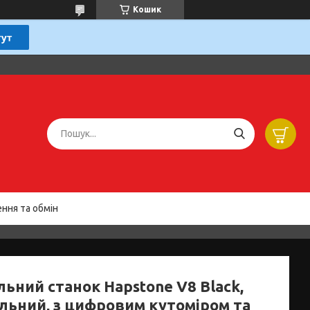
Кошик
ння та обмін
ьний станок Hapstone V8 Black,
ільний, з цифровим кутоміром та