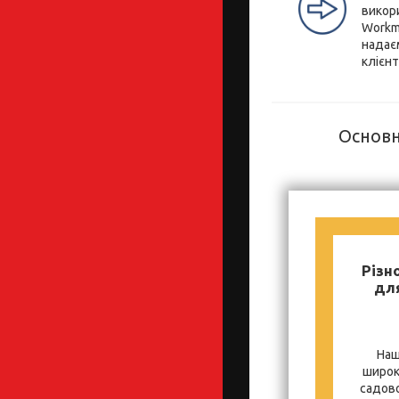
викор
Workm
надає
клієнт
Основн
Різн
для
Наш
широк
садово