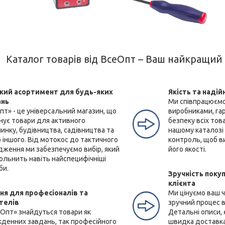
Каталог товарів від ВсеОпт – Ваш найкращий 
ий асортимент для будь-яких
Якість та надій
ань
Ми співпрацюємо
пт» - це універсальний магазин, що
виробниками, га
нує товари для активного
безпеку всіх тов
инку, будівництва, садівництва та
нашому каталозі
 іншого. Від мотокос до тактичного
контроль, щоб ви
дження ми забезпечуємо вибір, який
його якості.
ольнить навіть найспецифічніші
би.
Зручність покуп
клієнта
ня для професіоналів та
Ми цінуємо ваш 
телів
зручний процес в
еОпт» знайдуться товари як
Детальні описи,
кденних завдань, так професійного
швидка доставка