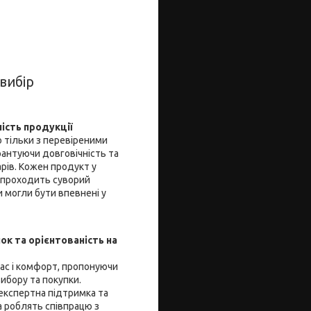
вибір
ність продукції
 тільки з перевіреними
рантуючи довговічність та
арів. Кожен продукт у
 проходить суворий
 могли бути впевнені у
ок та орієнтованість на
час і комфорт, пропонуючи
ибору та покупки.
 експертна підтримка та
 роблять співпрацю з