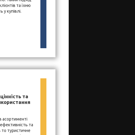
лієнтів та їхню
 у купівлі.
цінність та
икористання
в асортименті
 ефективність та
ь то туристичне