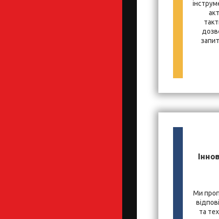
інструм
ак
такт
дозв
запит
Іннов
Ми проп
відпов
та те