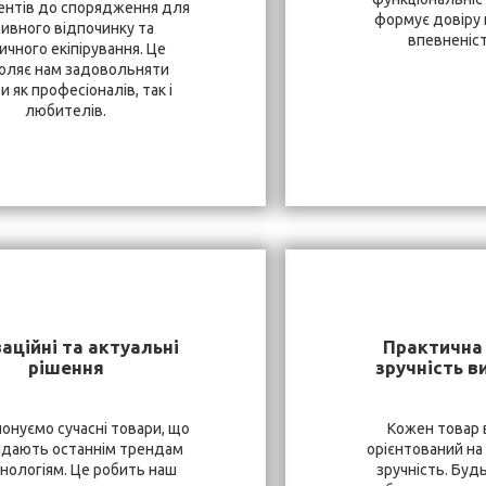
ентів до спорядження для
формує довіру к
тивного відпочинку та
впевненість
ичного екіпірування. Це
оляє нам задовольняти
и як професіоналів, так і
любителів.
аційні та актуальні
Практична 
рішення
зручність в
онуємо сучасні товари, що
Кожен товар 
ідають останнім трендам
орієнтований на
хнологіям. Це робить наш
зручність. Буд