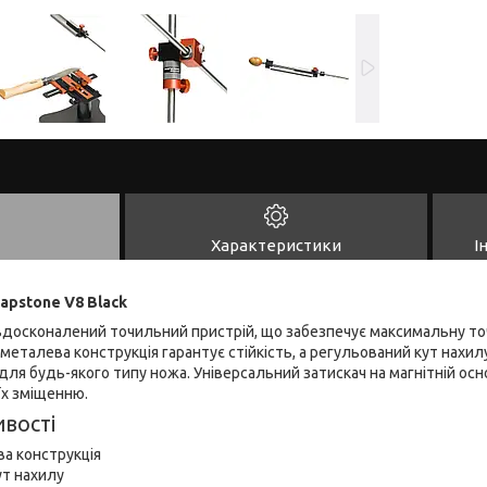
Характеристики
І
apstone V8 Black
вдосконалений точильний пристрій, що забезпечує максимальну точ
 металева конструкція гарантує стійкість, а регульований кут нах
я будь-якого типу ножа. Універсальний затискач на магнітній осно
їх зміщенню.
вості
а конструкція
ут нахилу