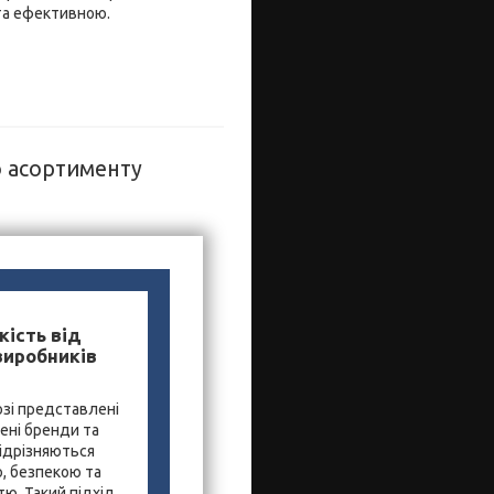
та ефективною.
о асортименту
кість від
виробників
зі представлені
ені бренди та
ідрізняються
, безпекою та
ю. Такий підхід