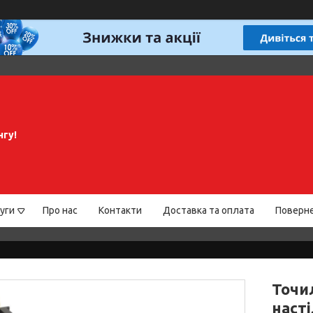
нгу!
уги
Про нас
Контакти
Доставка та оплата
Поверне
Точил
наст