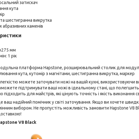
рсальний затискач
ння кута
ір
 та шестигранна викрутка
х абразивних каменів
еристики
5х275 мм
ін: 1 рік
Модульна платформа Hapstone, розширювальний столик для модул
лювання кута, кутомір з магнітами, шестигранна викрутка, маркер
 з легкістю можете заточувати ножі на вашій кухні, використовуючи 
и зможете підтримувати ваші ножі в ідеальному стані, що полегшить
 підходить для майстрів, які цінують точність і якість виконання с
е ваш надійний помічник у світі заточування. Якщо ви хочете швидко
мінним вибором. Не пропустіть можливість замовити Hapstone V8 Bl
доставкою!
apstone V8 Black