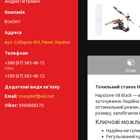
Андрій Петрович
ВсеОпт
вул. Соборна 430, Рівне, Україна
+380 (67) 565-46-12
Viber
Опис
+380 (67) 565-46-12
Точильний станок H
Hapstone V8 Black — 
Vseoptef@ukr.net
заточування. Надійна
0966808270
оптимальний режим дл
розміру, запобігаючи 
Ключові можли
Надійна металев
Регульований к