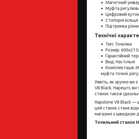
Магнітний уніве
Муфта регулюва
Цифровий кутом
Стопорні кільця
Підтримка різни
Технічні характ
Тип: Точилки
Розмір: 600х21
Гарантійний терм
Вид: Настільні
Комплектація: 
муфта точної регу
Уявіть, як зручно ви
V8 Black. Нарешті, в
станок також ідеально
Hapstone V8 Black — ц
цей станок стане від
магазині з швидкою 
Точильний станок H