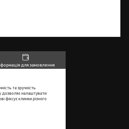
нформація для замовлення
ність та зручність
илу дозволяє налаштувати
ві фіксує клинки різного