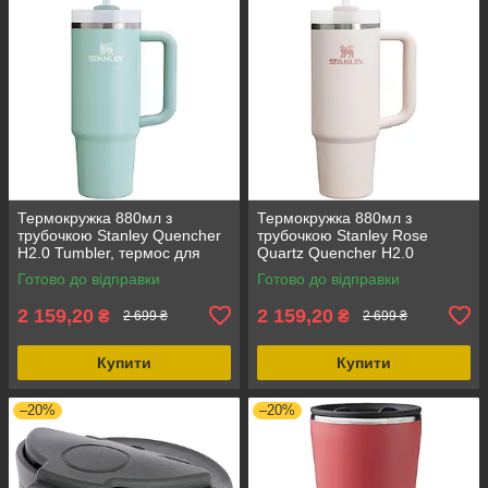
Термокружка 880мл з
Термокружка 880мл з
трубочкою Stanley Quencher
трубочкою Stanley Rose
H2.0 Tumbler, термос для
Quartz Quencher H2.0
води з нержавіючої сталі,
Tumbler, термос з
Готово до відправки
Готово до відправки
холод до 9 год, колір мятний
нержавіючої сталі, холод до 9
год, колір рожевий
2 159,20
2 159,20
₴
₴
2 699 ₴
2 699 ₴
Купити
Купити
–20%
–20%