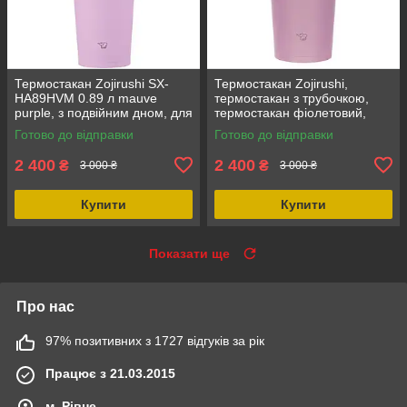
Термостакан Zojirushi SX-
Термостакан Zojirushi,
HA89HVM 0.89 л mauve
термостакан з трубочкою,
purple, з подвійним дном, для
термостакан фіолетовий,
гарячих і холодних напоїв,
термостакан з вакуумною
Готово до відправки
Готово до відправки
BPA Free
ізоляцією, об'єм 890 мл
2 400
2 400
₴
₴
3 000 ₴
3 000 ₴
Купити
Купити
Показати ще
Про нас
97% позитивних з 1727 відгуків за рік
Працює з 21.03.2015
м. Рівне