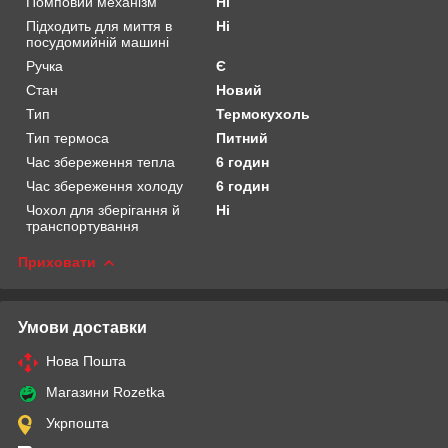
Помповий механізм
Ні
Підходить для миття в
Ні
посудомийній машині
Ручка
Є
Стан
Новий
Тип
Термокухоль
Тип термоса
Питний
Час збереження тепла
6 годин
Час збереження холоду
6 годин
Чохол для зберігання й
Ні
транспортування
Приховати
Умови доставки
Нова Пошта
Магазини Rozetka
Укрпошта