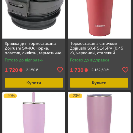
Кришка для термостакана
Термостакан з ситечком
Zojirushi SX-KA, чорна,
Zojirushi SX-FSE45PV (0,45
пластик, силікон, герметичне
л), червоний, сталевий
закривання, знімна
колба, відмінна
Готово до відправки
Готово до відправки
прокладка
термоізоляція, ергономічна
форма
1 720
1 730
₴
₴
2 150 ₴
2 162,50 ₴
Купити
Купити
–20%
–20%