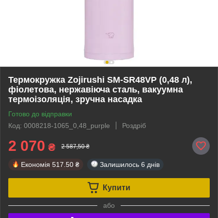
Термокружка Zojirushi SM-SR48VP (0,48 л),
фіолетова, нержавіюча сталь, вакуумна
термоізоляція, зручна насадка
Готово до відправки
Код: 0008218-1065_0,48_purple
Роздріб
2 070
₴
2 587,50 ₴
Економія
517.50 ₴
Залишилось
6 днів
Купити
або