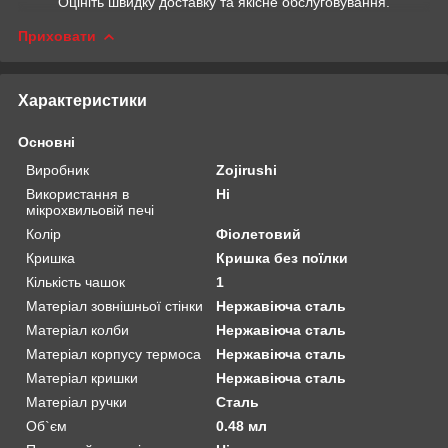
Оцініть швидку доставку та якісне обслуговування.
Приховати
Характеристики
Основні
Виробник
Zojirushi
Використання в
Ні
мікрохвильовій печі
Колір
Фіолетовий
Кришка
Кришка без поїлки
Кількість чашок
1
Матеріал зовнішньої стінки
Нержавіюча сталь
Матеріал колби
Нержавіюча сталь
Матеріал корпусу термоса
Нержавіюча сталь
Матеріал кришки
Нержавіюча сталь
Матеріал ручки
Сталь
Об`єм
0.48 мл