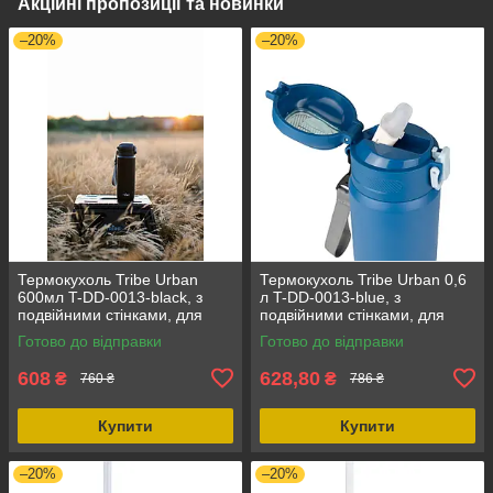
Акційні пропозиції та новинки
–20%
–20%
Термокухоль Tribe Urban
Термокухоль Tribe Urban 0,6
600мл T-DD-0013-black, з
л T-DD-0013-blue, з
подвійними стінками, для
подвійними стінками, для
горячих та холодних напоїв
гарячих і холодних напоїв
Готово до відправки
Готово до відправки
608
628,80
₴
₴
760 ₴
786 ₴
Купити
Купити
–20%
–20%