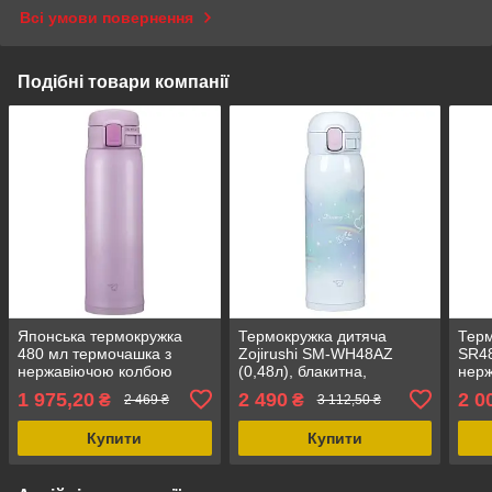
Всі умови повернення
Подібні товари компанії
Японська термокружка
Термокружка дитяча
Терм
480 мл термочашка з
Zojirushi SM-WH48AZ
SR48
нержавіючою колбою
(0,48л), блакитна,
нерж
Zojirushi SM-SR48VP для
нержавіюча сталь,
герм
1 975,20
2 490
2 0
₴
₴
2 469 ₴
3 112,50 ₴
кави з собою фіолетова,
збереження тепла 95-
наса
легка і компактна
71°С/6 год, легка вага 210
Купити
Купити
г