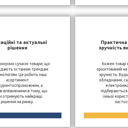
аційні та актуальні
Практична 
рішення
зручність в
онуємо сучасні товари, що
Кожен товар 
ідають останнім трендам
орієнтований на
хнологіям. Це робить наш
зручність. Буд
асортимент
обладнання, са
курентоспроможним, а
електроніка
ів впевненими в тому, що
підбираються 
и отримують найкращі
їхньої корист
рішення на ринку.
застос