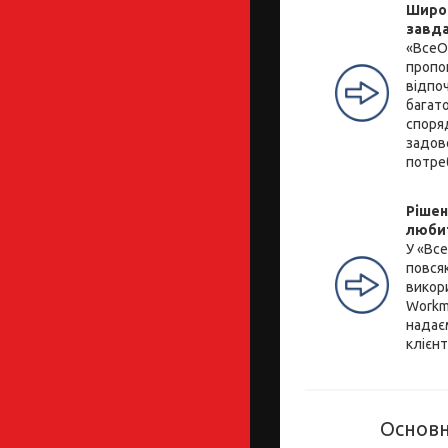
Широк
завд
«ВсеО
пропо
відпоч
багато
споря
задов
потре
Рішен
люби
У «Вс
повся
викор
Workm
надає
клієнт
Основн