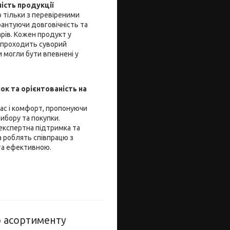
ність продукції
 тільки з перевіреними
рантуючи довговічність та
арів. Кожен продукт у
 проходить суворий
 могли бути впевнені у
ок та орієнтованість на
час і комфорт, пропонуючи
ибору та покупки.
 експертна підтримка та
 роблять співпрацю з
та ефективною.
о асортименту