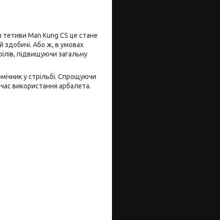
м тетиви Man Kung CS це стане
 здобичі. Або ж, в умовах
ілів, підвищуючи загальну
мічник у стрільбі. Спрощуючи
д час використання арбалета.