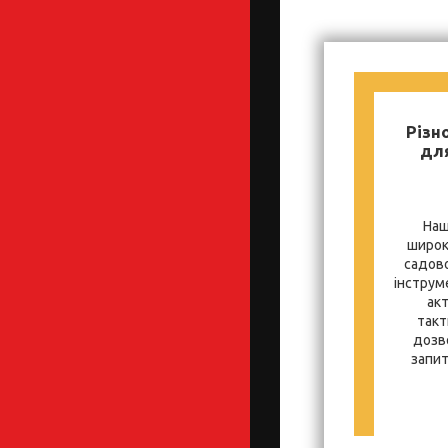
Різн
для
Наш
широк
садово
інструм
ак
такт
дозв
запит