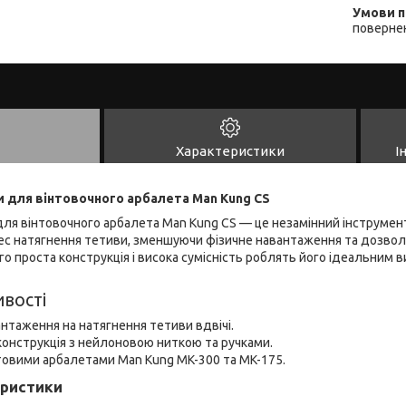
повернен
Характеристики
І
 для вінтовочного арбалета Man Kung CS
я вінтовочного арбалета Man Kung CS — це незамінний інструмент
ес натягнення тетиви, зменшуючи фізичне навантаження та дозво
ого проста конструкція і висока сумісність роблять його ідеальним
вості
таження на натягнення тетиви вдвічі.
 конструкція з нейлоновою ниткою та ручками.
нтовими арбалетами Man Kung MK-300 та MK-175.
еристики