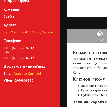
Андрій Петрович
ВсеОпт
вул. Соборна 430, Рівне, Україна
Опис
+380 (67) 565-46-12
Натяжитель тетиви
Viber
+380 (67) 565-46-12
Натяжитель тетиви дл
значно спрощує проц
точності стрільби. Й
Kung.
Vseoptef@ukr.net
Ключові можли
0966808270
Зменшення наван
Проста і зручна
Сумісність з ві
Технічні характ