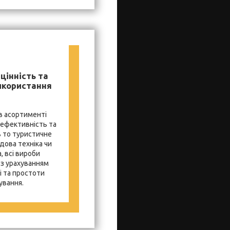
цінність та
икористання
в асортименті
 ефективність та
ь то туристичне
дова техніка чи
, всі вироби
з урахуванням
і та простоти
ування.