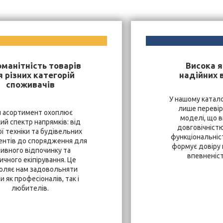
оманітність товарів
Висока я
 різних категорій
надійних 
споживачів
У нашому катало
лише перевір
 асортимент охоплює
моделі, що в
ий спектр напрямків: від
довговічністю
ї техніки та будівельних
функціональніст
ентів до спорядження для
формує довіру к
тивного відпочинку та
впевненість
ичного екіпірування. Це
оляє нам задовольняти
и як професіоналів, так і
любителів.