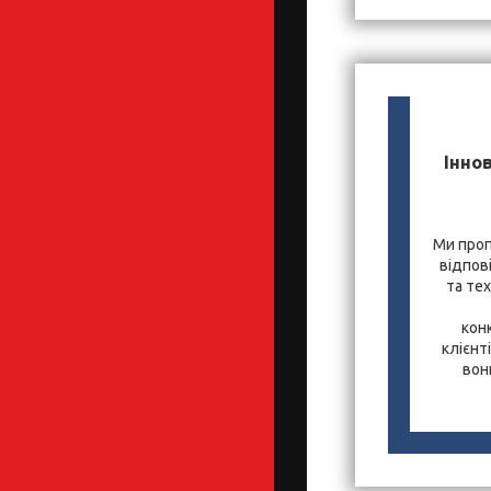
Іннов
Ми проп
відпов
та те
кон
клієнт
вон