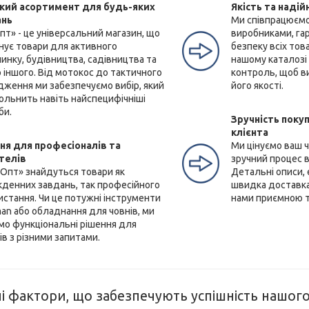
ий асортимент для будь-яких
Якість та надій
ань
Ми співпрацюємо
пт» - це універсальний магазин, що
виробниками, га
нує товари для активного
безпеку всіх тов
инку, будівництва, садівництва та
нашому каталозі
 іншого. Від мотокос до тактичного
контроль, щоб ви
дження ми забезпечуємо вибір, який
його якості.
ольнить навіть найспецифічніші
би.
Зручність покуп
клієнта
ня для професіоналів та
Ми цінуємо ваш 
телів
зручний процес в
еОпт» знайдуться товари як
Детальні описи,
кденних завдань, так професійного
швидка доставка
истання. Чи це потужні інструменти
нами приємною 
an або обладнання для човнів, ми
мо функціональні рішення для
ів з різними запитами.
і фактори, що забезпечують успішність нашог