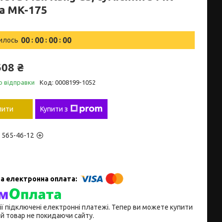
та MK-175
0
0
0
0
0
0
0
0
илось
508 ₴
о відправки
Код:
0008199-1052
пити
Купити з
) 565-46-12
ії підключені електронні платежі. Тепер ви можете купити
й товар не покидаючи сайту.