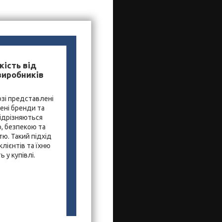
кість від
виробників
зі представлені
ені бренди та
ідрізняються
, безпекою та
ю. Такий підхід
лієнтів та їхню
 у купівлі.