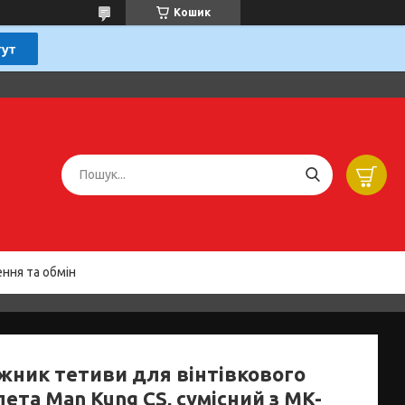
Кошик
ння та обмін
жник тетиви для вінтівкового
ета Man Kung CS, сумісний з MK-