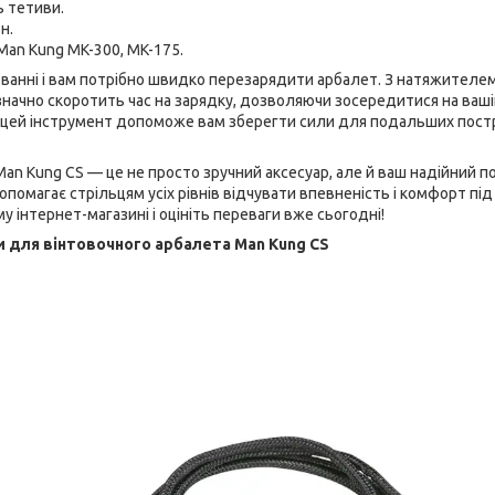
ь тетиви.
н.
 Man Kung MK-300, MK-175.
юванні і вам потрібно швидко перезарядити арбалет. З натяжителе
значно скоротить час на зарядку, дозволяючи зосередитися на вашій
, цей інструмент допоможе вам зберегти сили для подальших постр
n Kung CS — це не просто зручний аксесуар, але й ваш надійний по
опомагає стрільцям усіх рівнів відчувати впевненість і комфорт пі
у інтернет-магазині і оцініть переваги вже сьогодні!
 для вінтовочного арбалета Man Kung CS