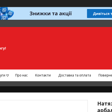
нгу!
уги
Про нас
Контакти
Доставка та оплата
Поверне
Натя
арбал