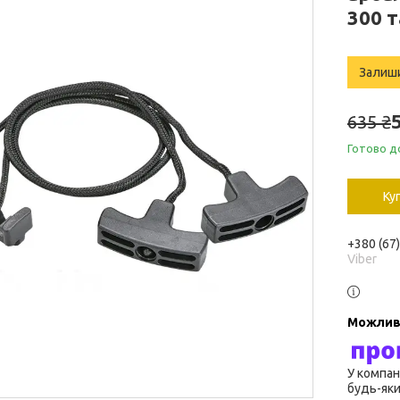
300 
Залиш
635 ₴
Готово д
Ку
+380 (67
Viber
У компан
будь-яки