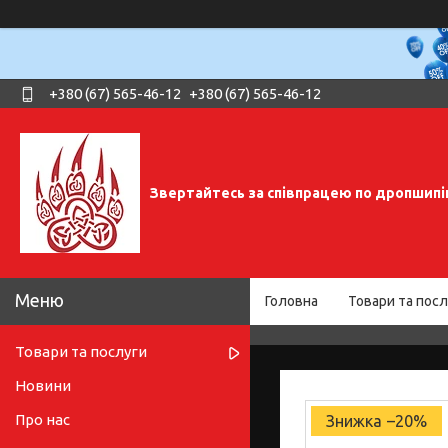
+380 (67) 565-46-12
+380 (67) 565-46-12
Звертайтесь за співпрацею по дропшипі
Головна
Товари та посл
Товари та послуги
Новини
Про нас
–20%