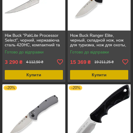
Ніж Buck "PakLite Processor
Нож Buck Ranger Elite,
Select", чорний, нержавіюча
черный, складной нож, нож
сталь 420HC, компактний та
для туризма, нож для охоты,
легкий
нож из нержавеющей стали,
Готово до відправки
Готово до відправки
сталь рукоятки
3 290
15 369
₴
₴
4 112,50 ₴
19 211,25 ₴
Купити
Купити
–20%
–20%