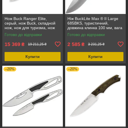
Нож Buck Ranger Elite,
Ніж BuckLite Max ® II Large
серый, нож Buck, складной
685BKS, туристичний,
нож, нож для туризма, нож
довжина клинка 100 мм, вага
для выживания, нож для
133 г, матеріал рукояті
Готово до відправки
Готово до відправки
рибалки, сталева рукоятка
Dynaflex rubber
15 369
2 585
₴
₴
19 211,25 ₴
3 231,25 ₴
Купити
Купити
–20%
–20%