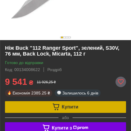
Ніж Buck "112 Ranger Sport", зелений, S30V,
76 мм, Back Lock, Micarta, 112 г
Готово до відправки
Код: 00134008622
Роздріб
9 541
₴
11 926,25 ₴
Економія
2385.25 ₴
Залишилось
6 днів
Купити
або
Купити з