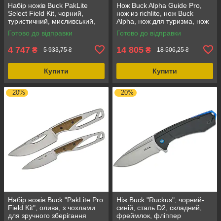
Набір ножів Buck PakLite
Нож Buck Alpha Guide Pro,
Select Field Kit, чорний,
нож из richlite, нож Buck
туристичний, мисливський,
Alpha, нож для туризма, нож
рибальський, з чохлом,
для рыбалки, з нержавіючої
Готово до відправки
Готово до відправки
420HC
сталі
4 747
14 805
₴
₴
5 933,75 ₴
18 506,25 ₴
Купити
Купити
–20%
–20%
Набір ножів Buck "PakLite Pro
Ніж Buck "Ruckus", чорний-
Field Kit", олива, з чохлами
синій, сталь D2, складний,
для зручного зберігання
фреймлок, фліппер