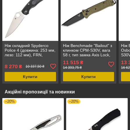
Ніж складний Spyderco
Ніж Benchmade "Bailout" з
Ніж 
Police 4 (довжина: 253 мм,
клинком CPM-S30V, вага
Osbo
лезо: 112 мм), FRN,
58 г, тип замка Axis Lock,
S30V
чорний, вага: 122 г, сталь:
довжина 206 мм
172 
11 515
13 
₴
VG-10, замок: Back Lock
Lock
8 270
₴
10 337,50 ₴
14 393,75 ₴
16 62
Купити
Купити
Акційні пропозиції та новинки
–20%
–20%