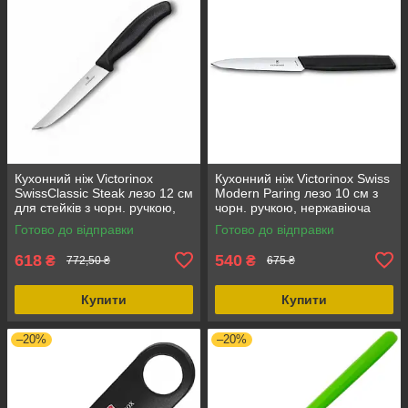
Кухонний ніж Victorinox
Кухонний ніж Victorinox Swiss
SwissClassic Steak лезо 12 см
Modern Paring лезо 10 см з
для стейків з чорн. ручкою,
чорн. ручкою, нержавіюча
нержавіюча сталь,
сталь, серрейторне
Готово до відправки
Готово до відправки
поліпропіленова ручка
заточення
618
540
₴
₴
772,50 ₴
675 ₴
Купити
Купити
–20%
–20%