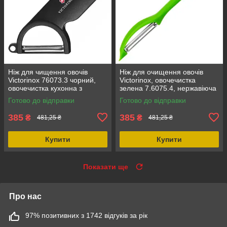
Ніж для чищення овочів
Ніж для очищення овочів
Victorinox 76073.3 чорний,
Victorinox, овочечистка
овочечистка кухонна з
зелена 7.6075.4, нержавіюча
нержавіючої сталі,
сталь, довжина леза 134 мм
Готово до відправки
Готово до відправки
картоплечистка Victorinox
385
385
₴
₴
481,25 ₴
481,25 ₴
Купити
Купити
Показати ще
Про нас
97% позитивних з 1742 відгуків за рік