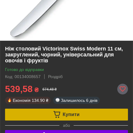
Ніж столовий Victorinox Swiss Modern 11 см,
закруглений, чорний, універсальний для
овочів і фруктів
Готово до відправки
Код: 00134008657
Роздріб
539,58
₴
674,48 ₴
Економія
134.90 ₴
Залишилось
6 днів
Купити
або