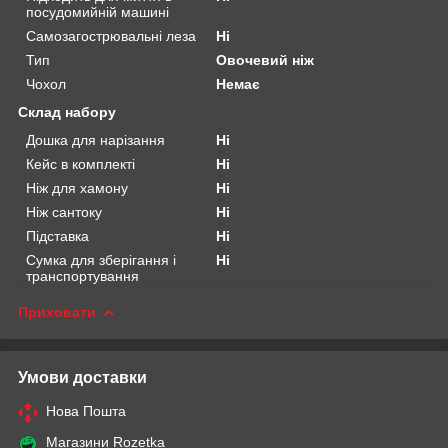
посудомийній машині
Самозагострювальні леза
Ні
Тип
Овочевий ніж
Чохол
Немає
Склад набору
Дошка для нарізання
Ні
Кейс в комплекті
Ні
Ніж для хамону
Ні
Ніж сантоку
Ні
Підставка
Ні
Сумка для зберігання і
Ні
транспортування
Приховати
Умови доставки
Нова Пошта
Магазини Rozetka