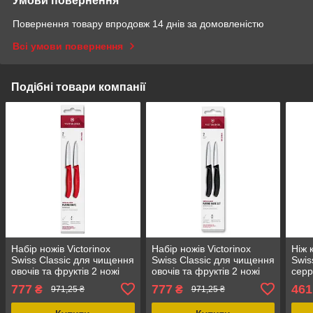
Умови повернення
Повернення товару впродовж 14 днів за домовленістю
Всі умови повернення
Подібні товари компанії
Набір ножів Victorinox
Набір ножів Victorinox
Ніж 
Swiss Classic для чищення
Swiss Classic для чищення
Swis
овочів та фруктів 2 ножі
овочів та фруктів 2 ножі
серр
8см червоний
чорний
зеле
777
777
461
₴
₴
971,25 ₴
971,25 ₴
стал
овоч