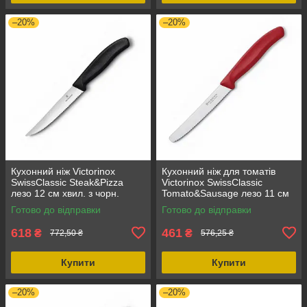
–20%
–20%
Кухонний ніж Victorinox
Кухонний ніж для томатів
SwissClassic Steak&Pizza
Victorinox SwissClassic
лезо 12 см хвил. з чорн.
Tomato&Sausage лезо 11 см
ручкою, нержавіюча сталь,
хвил. з черв. ручкою,
Готово до відправки
Готово до відправки
ергономічна рукоять
серрейторний, для овочів
618
461
₴
₴
772,50 ₴
576,25 ₴
Купити
Купити
–20%
–20%