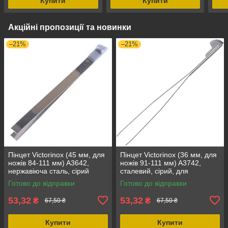
Купити
Купити
Акційні пропозиції та новинки
–21%
–21%
Пінцет Victorinox (45 мм, для
Пінцет Victorinox (36 мм, для
ножів 84-111 мм) A3642,
ножів 91-111 мм) A3742,
нержавіюча сталь, сірий
сталевий, сірий, для
колір, запасний аксесуар
аксесуарів, довічна гарантія
Готово до відправки
Готово до відправки
53,32
53,32
₴
₴
67,50 ₴
67,50 ₴
Купити
Купити