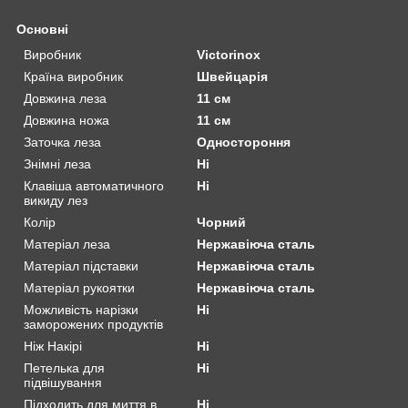
Основні
Виробник
Victorinox
Країна виробник
Швейцарія
Довжина леза
11 см
Довжина ножа
11 см
Заточка леза
Одностороння
Знімні леза
Ні
Клавіша автоматичного
Ні
викиду лез
Колір
Чорний
Матеріал леза
Нержавіюча сталь
Матеріал підставки
Нержавіюча сталь
Матеріал рукоятки
Нержавіюча сталь
Можливість нарізки
Ні
заморожених продуктів
Ніж Накірі
Ні
Петелька для
Ні
підвішування
Підходить для миття в
Ні