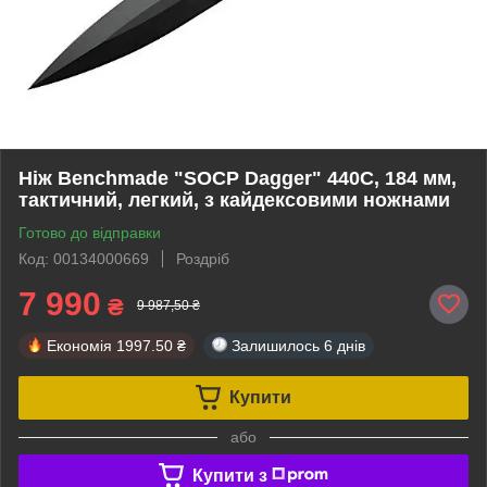
Ніж Benchmade "SOCP Dagger" 440C, 184 мм,
тактичний, легкий, з кайдексовими ножнами
Готово до відправки
Код: 00134000669
Роздріб
7 990
₴
9 987,50 ₴
Економія
1997.50 ₴
Залишилось
6 днів
Купити
або
Купити з