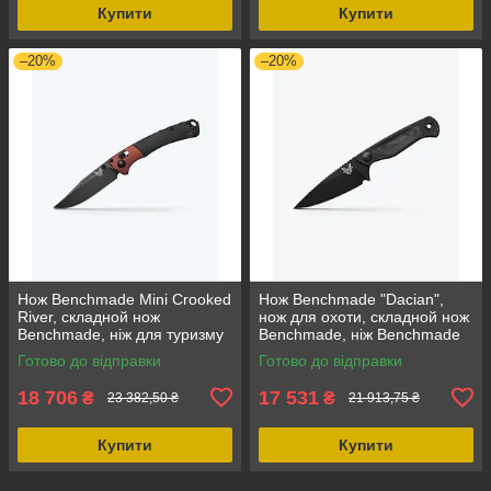
Купити
Купити
–20%
–20%
Нож Benchmade Mini Crooked
Нож Benchmade "Dacian",
River, складной нож
нож для охоти, складной нож
Benchmade, ніж для туризму
Benchmade, ніж Benchmade
Benchmade, легкий і
для виживання, висока якість
Готово до відправки
Готово до відправки
компактний
матеріалів
18 706
17 531
₴
₴
23 382,50 ₴
21 913,75 ₴
Купити
Купити