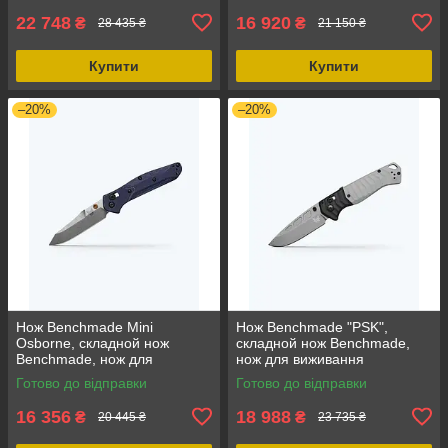
компактний
22 748
16 920
₴
₴
28 435 ₴
21 150 ₴
Купити
Купити
–20%
–20%
Нож Benchmade Mini
Нож Benchmade "PSK",
Osborne, складной нож
складной нож Benchmade,
Benchmade, нож для
нож для виживання
повседневного використання,
Benchmade, туристичний ніж
Готово до відправки
Готово до відправки
з нержавіючої сталі
Benchmade, з нержавіючої
сталі
16 356
18 988
₴
₴
20 445 ₴
23 735 ₴