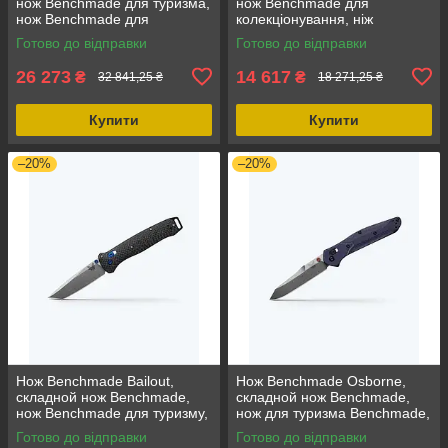
нож Benchmade для туризма,
нож Benchmade для
нож Benchmade для
колекціонування, ніж
выживания, з нержавіючої
Benchmade з якісної сталі, з
Готово до відправки
Готово до відправки
сталі, з ручкою з G10
ергономічною ручкою
26 273
14 617
₴
₴
32 841,25 ₴
18 271,25 ₴
Купити
Купити
–20%
–20%
Нож Benchmade Bailout,
Нож Benchmade Osborne,
складной нож Benchmade,
складной нож Benchmade,
нож Benchmade для туризму,
нож для туризма Benchmade,
нож Benchmade для
нож Benchmade для рибалки,
Готово до відправки
Готово до відправки
виживання, легкий та
легкий и компактный