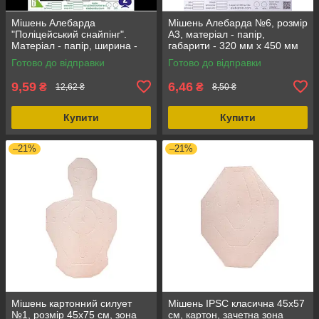
Мішень Алебарда
Мішень Алебарда №6, розмір
"Поліцейський снайпінг".
А3, матеріал - папір,
Матеріал - папір, ширина -
габарити - 320 мм х 450 мм
42 см, довжина - 60 см
Готово до відправки
Готово до відправки
9,59
6,46
₴
₴
12,62 ₴
8,50 ₴
Купити
Купити
–21%
–21%
Мішень картонний силует
Мішень IPSC класична 45х57
№1, розмір 45х75 см, зона
см, картон, зачетна зона