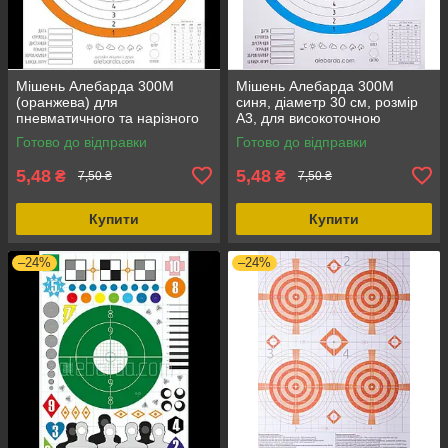
Мішень Алебарда 300М
Мішень Алебарда 300М
(оранжева) для
синя, діаметр 30 см, розмір
пневматичного та нарізного
А3, для високоточною
зброї, діаметр 30 см, розмір
стрільби до 500 м
Готово до відправки
Готово до відправки
А3
5,48
5,48
₴
₴
7,50 ₴
7,50 ₴
Купити
Купити
–24%
–24%