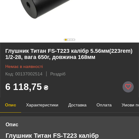
Глушник Титан FS-T223 калібр 5.56мм(223rem)
1/2-28, вага 650г, довжина 168мм
Немає в наявності
Код: 00137002514
Роздріб
6 118,75
₴
Опис
Характеристики
Доставка
Оплата
Умови п
Опис
Глушник Титан FS-T223 калібр