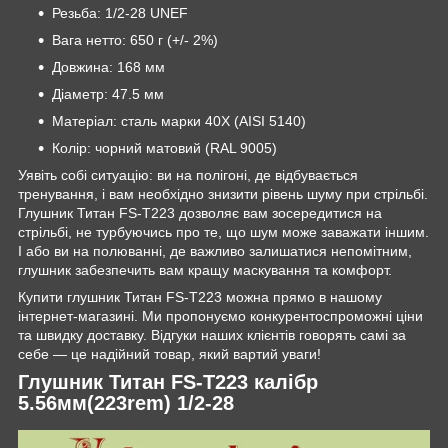
Резьба: 1/2-28 UNEF
Вага нетто: 650 г (+/- 2%)
Довжина: 168 мм
Діаметр: 47.5 мм
Матеріал: сталь марки 40X (AISI 5140)
Колір: чорний матовий (RAL 9005)
Уявіть собі ситуацію: ви на полігоні, де відбувається
тренування, і вам необхідно знизити рівень шуму при стрільбі.
Глушник Титан FS-T223 дозволяє вам зосередитися на
стрільбі, не турбуючись про те, що шум може заважати іншим.
І або ви на полюванні, де важливо залишатися непомітним,
глушник забезпечить вам кращу маскування та комфорт.
Купити глушник Титан FS-T223 можна прямо в нашому
інтернет-магазині. Ми пропонуємо конкурентоспроможні ціни
та швидку доставку. Відгуки наших клієнтів говорять самі за
себе — це надійний товар, який вартий уваги!
Глушник Титан FS-T223 калібр
5.56мм(223rem) 1/2-28