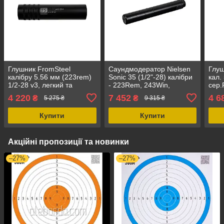
Глушник FromSteel
Саундмодератор Nielsen
Глуш
калібру 5.56 мм (223rem)
Sonic 35 (1/2"-28) калібри
кал.
1/2-28 v3, легкий та
- 223Rem, 243Win,
сер.
компактний
діаметр 35 мм, вага 300 г
г, д
4 220
7 452
4 6
₴
₴
5 275 ₴
9 315 ₴
Купити
Купити
Акційні пропозиції та новинки
–27%
–27%