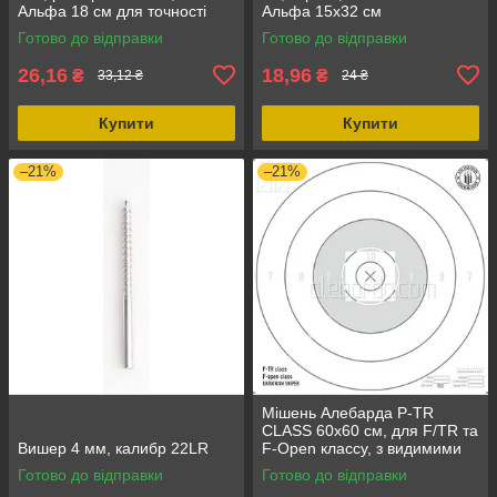
Альфа 18 см для точності
Альфа 15х32 см
стрільби
Готово до відправки
Готово до відправки
26,16
18,96
₴
₴
33,12 ₴
24 ₴
Купити
Купити
–21%
–21%
Мішень Алебарда P-TR
CLASS 60х60 см, для F/TR та
Вишер 4 мм, калибр 22LR
F-Open классу, з видимими
попаданнями на 500 м
Готово до відправки
Готово до відправки