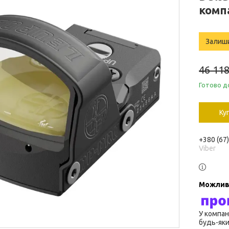
комп
Залиш
46 118
Готово д
Ку
+380 (67
Viber
У компан
будь-яки