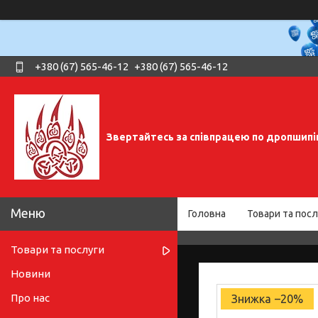
+380 (67) 565-46-12
+380 (67) 565-46-12
Звертайтесь за співпрацею по дропшипі
Головна
Товари та посл
Товари та послуги
Новини
Про нас
–20%