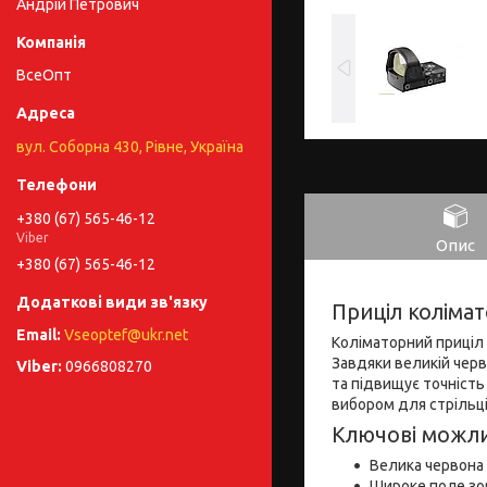
Андрій Петрович
ВсеОпт
вул. Соборна 430, Рівне, Україна
+380 (67) 565-46-12
Viber
Опис
+380 (67) 565-46-12
Приціл коліма
Vseoptef@ukr.net
Коліматорний приціл 
Завдяки великій черв
0966808270
та підвищує точність
вибором для стрільці
Ключові можли
Велика червона
Широке поле зор