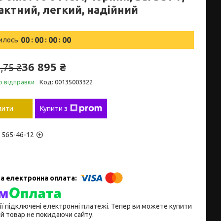
актний, легкий, надійний
0
0
0
0
0
0
0
0
илось
36 895 ₴
,75 ₴
о відправки
Код:
00135003322
пити
Купити з
) 565-46-12
ії підключені електронні платежі. Тепер ви можете купити
й товар не покидаючи сайту.