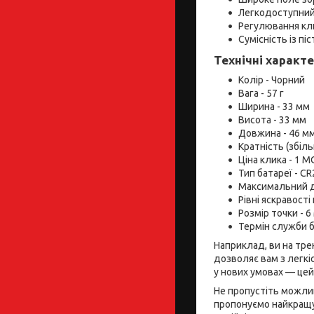
Легкодоступний 
Регулювання кли
Сумісність із п
Технічні характ
Колір - Чорний
Вага - 57 г
Ширина - 33 мм
Висота - 33 мм
Довжина - 46 м
Кратність (збіль
Ціна клика - 1 
Тип батареї - C
Максимальний ді
Рівні яскравості 
Розмір точки - 
Термін служби б
Наприклад, ви на тре
дозволяє вам з легкі
у нових умовах — цей
Не пропустіть можлив
пропонуємо найкращу 