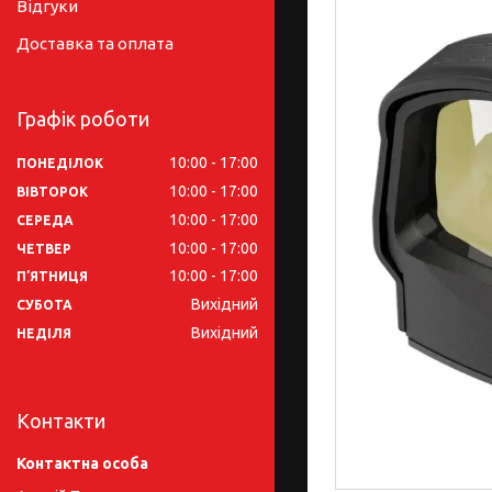
Відгуки
Доставка та оплата
Графік роботи
10:00
17:00
ПОНЕДІЛОК
10:00
17:00
ВІВТОРОК
10:00
17:00
СЕРЕДА
10:00
17:00
ЧЕТВЕР
10:00
17:00
ПʼЯТНИЦЯ
Вихідний
СУБОТА
Вихідний
НЕДІЛЯ
Контакти