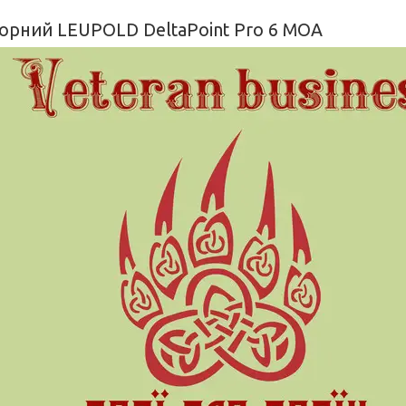
торний LEUPOLD DeltaPoint Pro 6 MOA