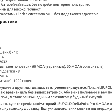
батарейний відсік без потреби повторної пристрілки.
ків для високої точності.
істолетами Glock з системою MOS без додаткових адаптерів.
еристики
м
шення) - 1x
MOA
R2032
апазон поправок - 60 MOA (вертикаль), 60 MOA (горизонталь)
підсвітки - 8
6 MOA
атареї - 1000 годин
нуванні з друзями, і швидкість влучення вирішує все. Приціл LEUPOL
стю вразити ціль без зайвих затримок. Або ви на полюванні й вам 
 приціл стане вашим надійним союзником у будь-якій ситуації.
ість купити приціл коліматорний LEUPOLD DeltaPoint Pro 6 MOA в 
ціну і швидку доставку. Відгуки задоволених клієнтів підтверджую