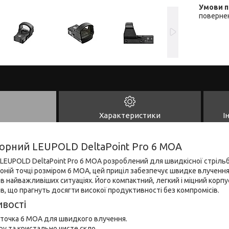
повернен
Характеристики
І
торний LEUPOLD DeltaPoint Pro 6 MOA
LEUPOLD DeltaPoint Pro 6 MOA розроблений для швидкісної стрільб
оній точці розміром 6 MOA, цей приціл забезпечує швидке влучення 
 в найважливіших ситуаціях. Його компактний, легкий і міцний корп
в, що прагнуть досягти високої продуктивності без компромісів.
вості
 точка 6 MOA для швидкого влучення.
у та кристально чисте скло.