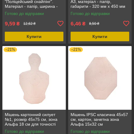
"Поліцейський снайпінг".
А3, матеріал - папір,
Матеріал - папір, ширина -
габарити - 320 мм х 450 мм
42 см, довжина - 60 см
Готово до відправки
Готово до відправки
9,59
6,46
₴
₴
12,62 ₴
8,50 ₴
Купити
Купити
–21%
–21%
Мішень картонний силует
Мішень IPSC класична 45х57
№1, розмір 45х75 см, зона
см, картон, зачетна зона
Альфа 18 см для точності
Альфа 15х32 см
стрільби
Готово до відправки
Готово до відправки