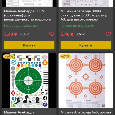
Мішень Алебарда 300М
Мішень Алебарда 300М
(оранжева) для
синя, діаметр 30 см, розмір
пневматичного та нарізного
А3, для високоточною
зброї, діаметр 30 см, розмір
стрільби до 500 м
Готово до відправки
Готово до відправки
А3
5,48
5,48
₴
₴
7,50 ₴
7,50 ₴
Купити
Купити
–24%
–24%
Мішень Алебарда
Мішень Алебарда №6, розмір