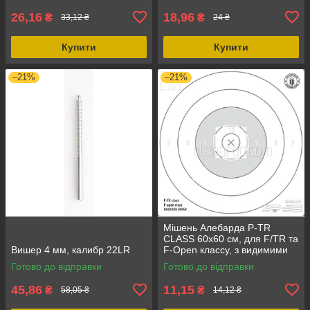
26,16
18,96
₴
₴
33,12 ₴
24 ₴
Купити
Купити
–21%
–21%
Мішень Алебарда P-TR
CLASS 60х60 см, для F/TR та
Вишер 4 мм, калибр 22LR
F-Open классу, з видимими
попаданнями на 500 м
Готово до відправки
Готово до відправки
45,86
11,15
₴
₴
58,05 ₴
14,12 ₴