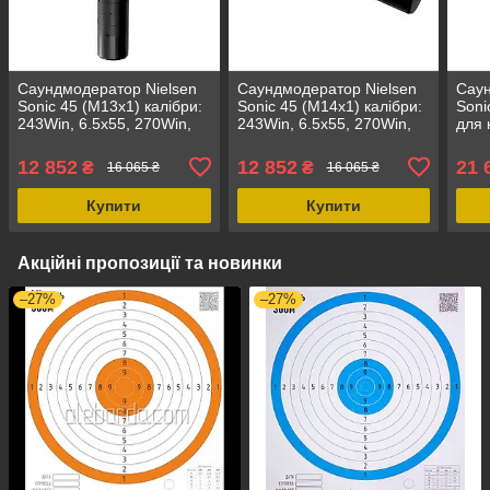
Саундмодератор Nielsen
Саундмодератор Nielsen
Саун
Sonic 45 (М13х1) калібри:
Sonic 45 (М14х1) калібри:
Soni
243Win, 6.5x55, 270Win,
243Win, 6.5x55, 270Win,
для 
7мм, 7мм mag. 30 06,
7мм, 7мм mag. 30 06,
Magn
308Win, 300 Win.mag,
308Win, 300 Win.mag,
алюм
12 852
12 852
21 
₴
₴
16 065 ₴
16 065 ₴
чорний
чорний
Купити
Купити
Акційні пропозиції та новинки
–27%
–27%