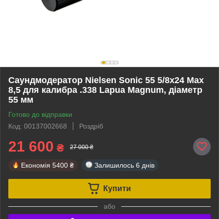
Саундмодератор Nielsen Sonic 55 5/8x24 Max
8,5 для калибра .338 Lapua Magnum, діаметр
55 мм
Готово до відправки
Код: 00137002668
Роздріб
21 600
₴
27 000 ₴
Економія
5400 ₴
Залишилось
6 днів
Купити
або