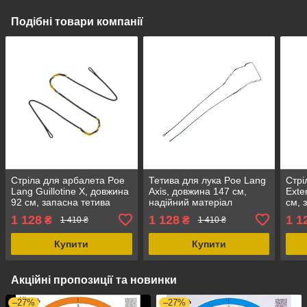
Подібні товари компанії
Стріла для арбалета Poe
Тетива для лука Poe Lang
Стрі
Lang Guillotine X, довжина
Axis, довжина 147 см,
Exte
92 см, запасна тетива
надійний матеріал
см, 
1 128
1 128
1 1
₴
₴
1 410 ₴
1 410 ₴
Купити
Купити
Акційні пропозиції та новинки
–27%
–27%