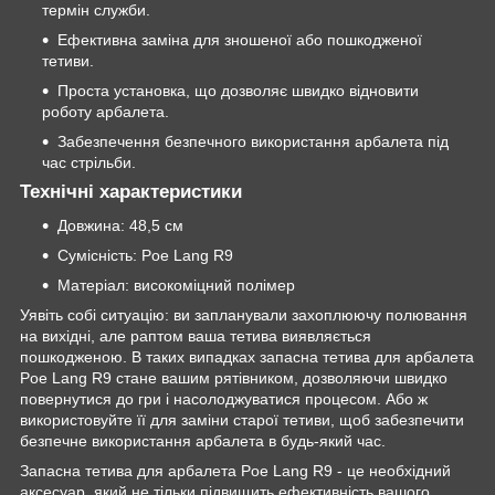
термін служби.
Ефективна заміна для зношеної або пошкодженої
тетиви.
Проста установка, що дозволяє швидко відновити
роботу арбалета.
Забезпечення безпечного використання арбалета під
час стрільби.
Технічні характеристики
Довжина: 48,5 см
Сумісність: Poe Lang R9
Матеріал: високоміцний полімер
Уявіть собі ситуацію: ви запланували захоплюючу полювання
на вихідні, але раптом ваша тетива виявляється
пошкодженою. В таких випадках запасна тетива для арбалета
Poe Lang R9 стане вашим рятівником, дозволяючи швидко
повернутися до гри і насолоджуватися процесом. Або ж
використовуйте її для заміни старої тетиви, щоб забезпечити
безпечне використання арбалета в будь-який час.
Запасна тетива для арбалета Poe Lang R9 - це необхідний
аксесуар, який не тільки підвищить ефективність вашого