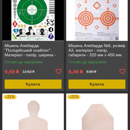
Мішень Алебарда
Мішень Алебарда №6, розмір
"Поліцейський снайпінг".
А3, матеріал - папір,
Матеріал - папір, ширина -
габарити - 320 мм х 450 мм
42 см, довжина - 60 см
Готово до відправки
Готово до відправки
9,59
6,46
₴
₴
12,62 ₴
8,50 ₴
Купити
Купити
–21%
–21%