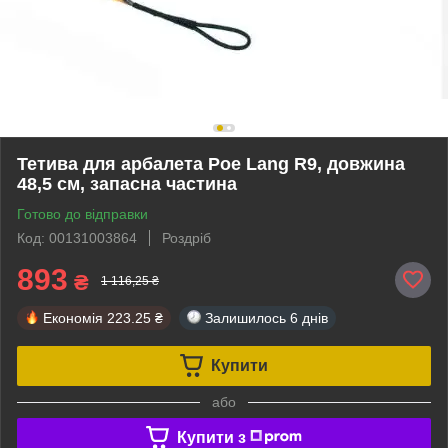
Тетива для арбалета Poe Lang R9, довжина
48,5 см, запасна частина
Готово до відправки
Код: 00131003864
Роздріб
893
₴
1 116,25 ₴
Економія
223.25 ₴
Залишилось
6 днів
Купити
або
Купити з