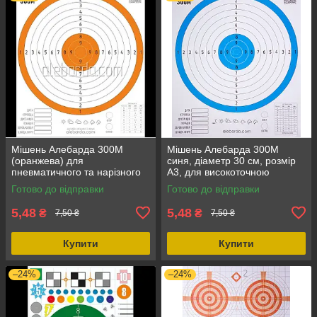
Мішень Алебарда 300М
Мішень Алебарда 300М
(оранжева) для
синя, діаметр 30 см, розмір
пневматичного та нарізного
А3, для високоточною
зброї, діаметр 30 см, розмір
стрільби до 500 м
Готово до відправки
Готово до відправки
А3
5,48
5,48
₴
₴
7,50 ₴
7,50 ₴
Купити
Купити
–24%
–24%