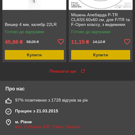
Мішень Алебарда P-TR
CLASS 60х60 см, для F/TR та
Вишер 4 мм, калибр 22LR
F-Open классу, з видимими
попаданнями на 500 м
Готово до відправки
Готово до відправки
45,86
11,15
₴
₴
58,05 ₴
14,12 ₴
Купити
Купити
Показати ще
Про нас
97% позитивних з 1728 відгуків за рік
Працює з 21.03.2015
м. Рівне
вул. Соборна 430, Рівне, Україна