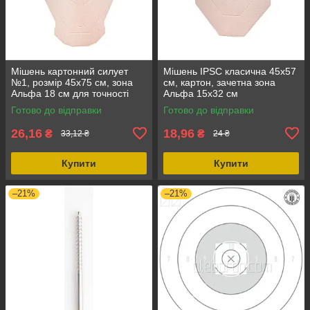
Мішень картонний силует
Мішень IPSC класична 45х57
№1, розмір 45х75 см, зона
см, картон, зачетна зона
Альфа 18 см для точності
Альфа 15х32 см
стрільби
Готово до відправки
Готово до відправки
26,16
18,96
₴
₴
33,12 ₴
24 ₴
Купити
Купити
–21%
–21%