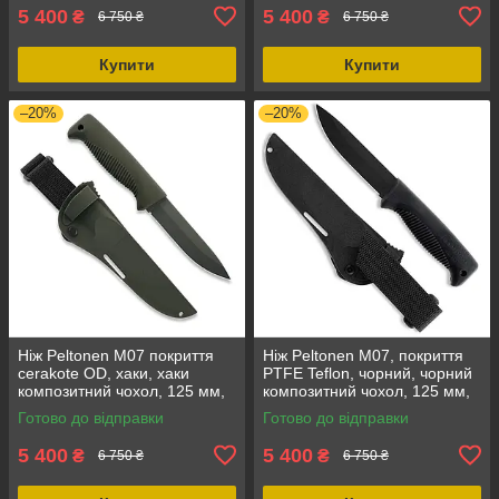
5 400
5 400
₴
₴
6 750 ₴
6 750 ₴
Купити
Купити
–20%
–20%
Ніж Peltonen M07 покриття
Ніж Peltonen M07, покриття
cerakote OD, хаки, хаки
PTFE Teflon, чорний, чорний
композитний чохол, 125 мм,
композитний чохол, 125 мм,
80CrV2 Carbon steel
180 г
Готово до відправки
Готово до відправки
5 400
5 400
₴
₴
6 750 ₴
6 750 ₴