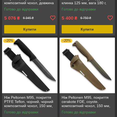
композитний чохол, довжина
клинка 125 мм, вага 180 г,
клинка 125 мм, вага 180 г
товщина клинка 4,25 мм
Готово до відправки
Готово до відправки
5 076
5 400
₴
₴
6 345 ₴
6 750 ₴
Купити
Купити
–20%
–20%
Ніж Peltonen M95, покриття
Ніж Peltonen M95, покриття
PTFE Teflon, чорний, чорний
cerakote FDE, coyote,
композитний чохол, 150 мм,
композитний чохол, 150 мм,
59 HRC
80CrV2 Carbon steel
Готово до відправки
Готово до відправки