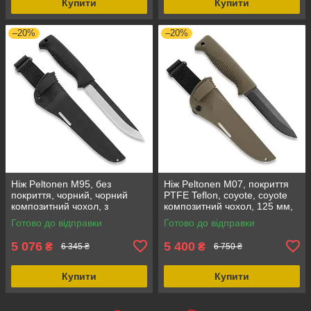
Купити
Купити
–20%
–20%
Ніж Peltonen M95, без
Ніж Peltonen M07, покриття
покриття, чорний, чорний
PTFE Teflon, coyote, coyote
композитний чохол, з
композитний чохол, 125 мм,
клинком 150 мм, 80CrV2
59 HRC
Готово до відправки
Готово до відправки
Carbon steel
5 076
5 400
₴
₴
6 345 ₴
6 750 ₴
Купити
Купити