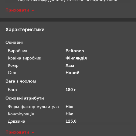
Приховати
Характеристики
Основні
Виробник
Peltonen
Країна виробник
Фінляндія
Колір
Хакі
Стан
Новий
Вага з чохлом
Вага
180 г
Основні атрибути
Форм-фактор мультитула
Ніж
Конфігурація
Ніж
Довжина
125.0
Приховати