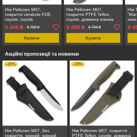
Ніж Peltonen M07,
Ніж Peltonen M07,
Ніж 
покриття cerakote FDE,
покриття PTFE Teflon,
"Mar
coyote, coyote
coyote, довжина клинка
хаки
композитний чохол, 125
125 мм, вага 180 г,
268 
5 400
5 400
9 4
₴
₴
6 750 ₴
6 750 ₴
мм, 180 г
товщина клинка 4,25 мм
Купити
Купити
Акційні пропозиції та новинки
–20%
–20%
Ніж Peltonen M07, без
Ніж Peltonen M07, покриття
покриття, чорний, чорний
PTFE Teflon, coyote, довжина