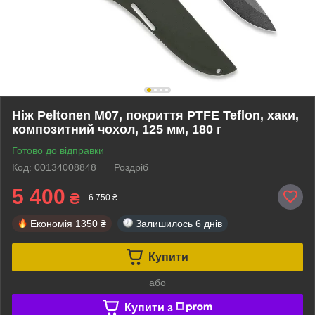
Ніж Peltonen M07, покриття PTFE Teflon, хаки,
композитний чохол, 125 мм, 180 г
Готово до відправки
Код: 00134008848
Роздріб
5 400
₴
6 750 ₴
Економія
1350 ₴
Залишилось
6 днів
Купити
або
Купити з