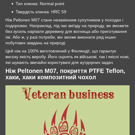
Тип клинка: Normal point
Твердість клинка: HRC 59
Ніж Peltonen M07 стане незамінним супутником у походах і
подорожах. Наприклад, під час виїзду на природу, ви зможете
без зусиль нарізати деревину для вогнища або приготування
їжі. Або ж, у разі потреби, він зможе виконати ряд інших
побутових завдань на природі.
Цей ніж на 100% виготовлений у Фінляндії, що гарантує
високу якість виробу. Його оцінять як військові, так і якісні ножі,
які шукають звичайні користувачі для аутдорних задач.
Ніж Peltonen M07, покриття PTFE Teflon,
хаки, хаки композитний чохол