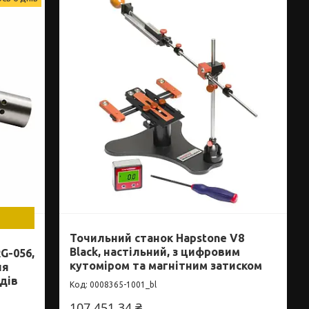
Точильний станок Hapstone V8
Black, настільний, з цифровим
G-056,
кутоміром та магнітним затиском
ля
дів
0008365-1001_bl
107 451,34 ₴