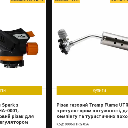
ити
Купити
 Spark з
Різак газовий Tramp Flame UTR
HA-0001,
з регулятором потужності, д
овий різак для
кемпінгу та туристичних похо
регулятором
0006UTRG-056