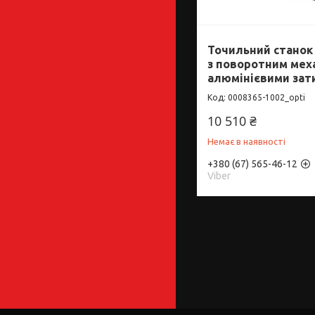
Точильний станок 
з поворотним мех
алюмінієвими зат
0008365-1002_opti
10 510 ₴
Немає в наявності
+380 (67) 565-46-12
Viber