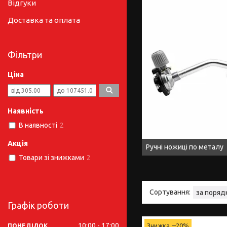
Відгуки
Доставка та оплата
Фільтри
Ціна
Наявність
В наявності
2
Акція
Ручні ножиці по металу
Товари зі знижками
2
Графік роботи
10:00
17:00
–20%
ПОНЕДІЛОК