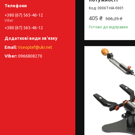
0006T-HA-0001
+380 (67) 565-46-12
405 ₴
506,25 ₴
Viber
Готово до відправки
+380 (67) 565-46-12
Vseoptef@ukr.net
0966808270