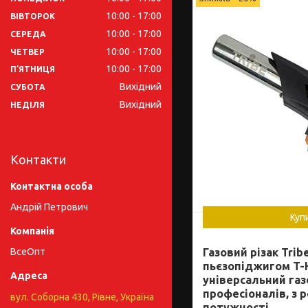
10:00
17:00
ВІВТОРОК
10:00
17:00
СЕРЕДА
10:00
17:00
ЧЕТВЕР
10:00
17:00
ПʼЯТНИЦЯ
Вихідний
СУБОТА
Вихідний
НЕДІЛЯ
Контакти
Андрій Петрович
Куп
ВсеОпт
Газовий різак Tribe
пьєзопіджигом T-
універсальний газ
професіоналів, з 
вул. Соборна 430, Рівне, Україна
потужності