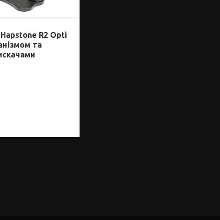
Hapstone R2 Opti
анізмом та
искачами